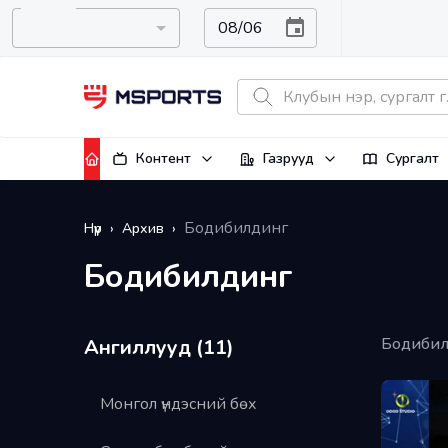
Контент
Газрууд
Сургалт
Бодибилдинг
Нүүр
›
Архив
›
Бодибилдинг
Бодибилд
Ангиллууд (
11
)
Монгол үндэсний бөх