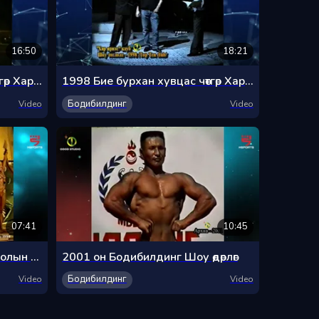
16:50
18:21
1998 Бие бурхан хувцас чөтгөр Хар ирвэс клубын шоу 2-р хэсэг
1998 Бие бурхан хувцас чөтгөр Хар ирвэс клубын шоу 3-р хэсэг
Бодибилдинг
Video
Video
07:41
10:45
2001 он Бодибилдинг Монголын мистер тэмцээний аварга, тамирчин Д.Баасанжаргал
2001 он Бодибилдинг Шоу өдөрлөг
Бодибилдинг
Video
Video