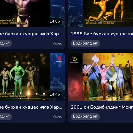
14:06
1998 Бие бурхан хувцас чөтгөр Хар ирвэс клубын шоу 1-р хэсэг
лдинг
Бодибилдинг
Video
14:46
1998 Бие бурхан хувцас чөтгөр Хар ирвэс клубын шоу 4-р хэсэг
лдинг
Бодибилдинг
Video