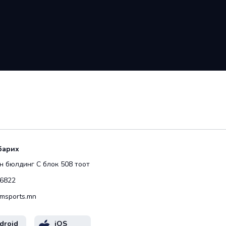
барих
 бюлдинг С блок 508 тоот
6822
msports.mn
droid
iOS