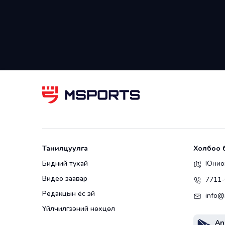
Танилцуулга
Холбоо 
Бидний тухай
Юнион
Видео заавар
7711-
Редакцын ёс зүй
info@
Үйлчилгээний нөхцөл
An