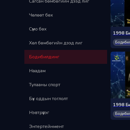
Сагсан бөмбөгийн дээд лиг
Чөлөөт бөх
Сүмо бөх
Бодиби
Хөл бөмбөгийн дээд лиг
Бодибилдинг
Наадам
Тулааны спорт
Бүх оддын тоглолт
Нэвтрүүлэг
Бодиби
Энтертейнмент