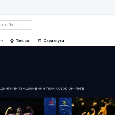
Тэмцээн
Одод студи
ингийн тэмцээнүүдийн түүхэн ховор бичлэгүүд