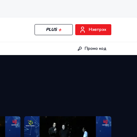
PLUS
Нэвтрэх
Промо код