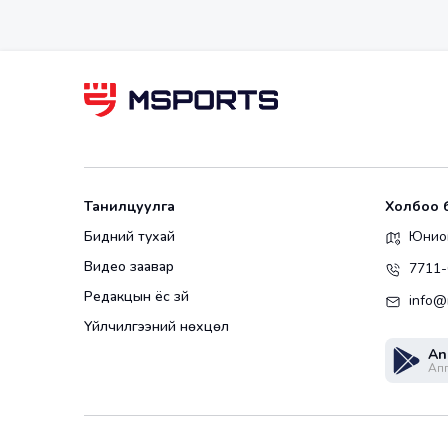
Танилцуулга
Холбоо 
Бидний тухай
Юнион
Видео заавар
7711-
Редакцын ёс зүй
info@
Үйлчилгээний нөхцөл
An
Апп