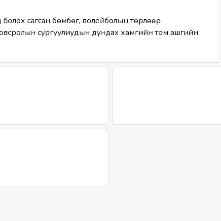
 болох сагсан бөмбөг, волейболын төрлөөр
овсролын сургуулиудын дундах хамгийн том ашгийн