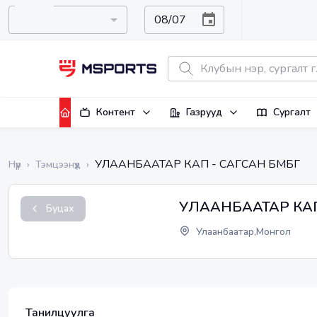
Контент
Газрууд
Сургалт
УЛААНБААТАР КАП - САГСАН БӨМБӨГ
Нүүр
›
Тэмцээнүүд
›
УЛААНБААТАР КАП 
Буцах
Улаанбаатар,Монгол
Танилцуулга