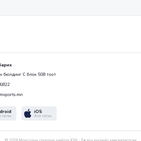
барих
 бюлдинг С блок 508 тоот
6822
msports.mn
droid
iOS
 татах
Апп татах
©
2026
Монголын спортын шийдэл ХХК - Бүх эрх хуулиар хамгаалагдсан