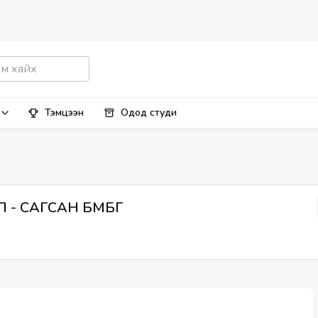
Тэмцээн
Одод студи
- САГСАН БӨМБӨГ