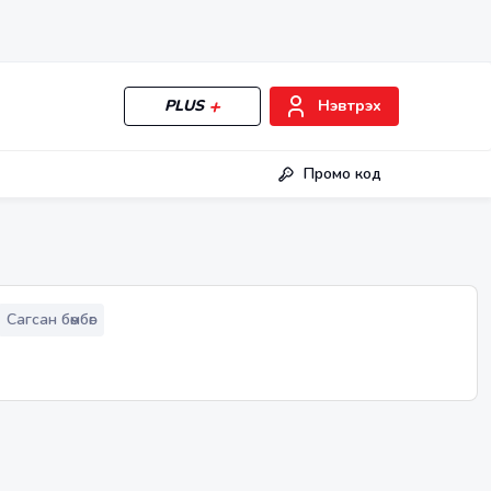
PLUS
Нэвтрэх
Промо код
Сагсан бөмбөг