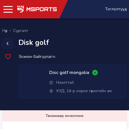
Тоглолтууд
Нүүр
›
Сургалт
Disk golf
Зохион байгуулагч:
Disc golf mongolia
Нээлттэй
ХУД, 14-р хороо гүвээтийн ам
Танхимаар хичээллэнэ