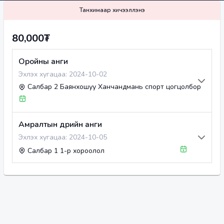
Танхимаар хичээллэнэ
80,000₮
Оройны анги
Эхлэх хугацаа:
2024-10-02
Салбар 2 Баянхошуу Ханчандмань спорт цогцолбор
Амралтын өдрийн анги
Эхлэх хугацаа:
2024-10-05
Салбар 1 1-р хороолол