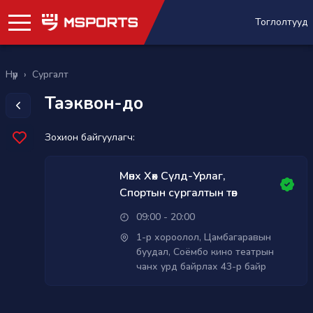
Тоглолтууд
Нүүр
›
Сургалт
Таэквон-до
Зохион байгуулагч:
Мөнх Хөх Сүлд-Урлаг,
Спортын сургалтын төв
09:00 - 20:00
1-р хороолол, Цамбагаравын
буудал, Соёмбо кино театрын
чанх урд байрлах 43-р байр