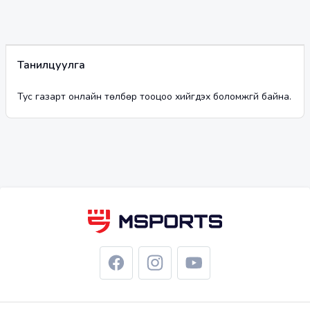
Танилцуулга
Тус газарт онлайн төлбөр тооцоо хийгдэх боломжгүй байна.