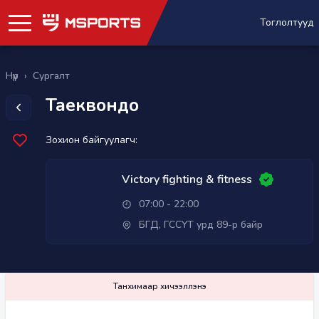
Тоглолтууд
Нүүр
›
Сургалт
Таеквондо
Зохион байгуулагч:
Victory fighting & fitness
07:00 - 22:00
БГД, ГССҮТ урд 89-р байр
Танхимаар хичээллэнэ