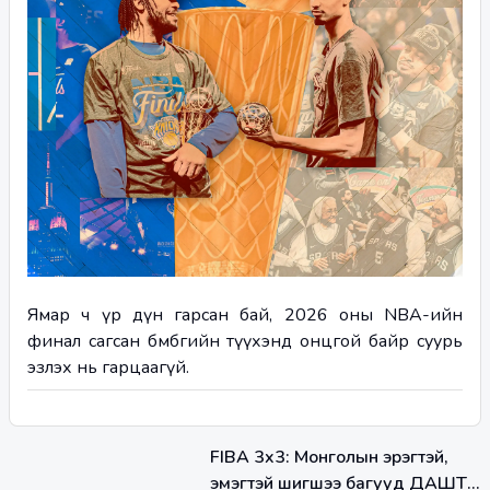
Ямар ч үр дүн гарсан бай, 2026 оны NBA-ийн 
финал сагсан бөмбөгийн түүхэнд онцгой байр суурь 
эзлэх нь гарцаагүй.
FIBA 3x3: Монголын эрэгтэй,
эмэгтэй шигшээ багууд ДАШТ-