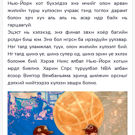
Нью-Йорк хот бүхэлдээ энэ мөчийг олон арван 
жилийн турш хүлээсэн учраас тэнд тоглох дарамт 
болон эрч хүч аль аль нь асар өндөр байх нь 
гарцаагүй.
Эцэст нь хэлэхэд, энэ финал зөвхөн хоёр багийн 
өрсөлдөөн биш юм. Энэ бол өнгөрсөн ба ирээдүйн уулзвар. 
Нэг талд уламжлал, түүх, олон жилийн хүлээлт бий. 
Нөгөө талд шинэ үе, шинэ супер од, шинэ эрин үе эхлэх 
боломж бий. Хэрэв Никс ялбал Нью-Йорк хотын 
мөрөөдөл биелнэ. Харин Спөрс түрүүлбэл NBA албан 
ёсоор Виктор Вембаньяма эринд шилжин орсныг 
дэлхий нийтээрээ хүлээн зөвшөөрөх болно.