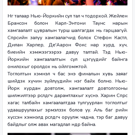
Нөгөө талаар Нью-Йоркийн сул тал ч тодорхой. Жейлен 
Брансон болон Карл-Энтони Таунс нарын 
хамгаалалт цувралын турш шалгагдах нь гарцаагүй. 
Спөрсийн залуу хамгаалагчид болох Стефон Кастл, 
Дилан Харпер, Де'Аарон Фокс нар хурд, хүч, 
биеийн хэмжээгээрээ давуу талтай. Тэд Нью-
Йоркийн хамгаалалтын сул цэгүүдийг байнга 
онилохыг оролдох нь ойлгомжтой.
Тоглолтын хэмнэл ч бас энэ финалын хувь заяаг 
шийдэх хүчин зүйлүүдийн нэг байх болно. Нью-
Йорк хурдан довтолж, хамгаалалт довтолгооны 
шилжилтээр өрсөлдөгчөө дарамтлахыг хүснэ. Харин Спөрс 
хагас талбайн хамгаалалтдаа тулгуурлан тоглолтыг 
удаашруулахыг эрмэлзэх болов уу. Аль баг өөрийн 
хүссэн хэмнэлд өрсөлдөгчөө оруулж чадна, тэр баг давуу 
байдлыг олж авах магадлал өндөр байна.