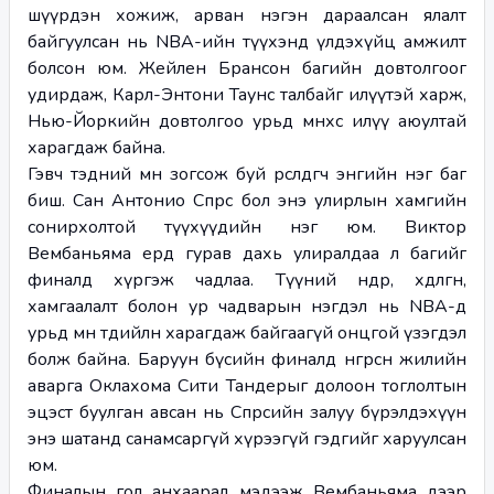
шүүрдэн хожиж, арван нэгэн дараалсан ялалт 
байгуулсан нь NBA-ийн түүхэнд үлдэхүйц амжилт 
болсон юм. Жейлен Брансон багийн довтолгоог 
удирдаж, Карл-Энтони Таунс талбайг илүүтэй харж, 
Нью-Йоркийн довтолгоо урьд өмнөхөөсөө илүү аюултай 
харагдаж байна.
Гэвч тэдний өмнө зогсож буй өрсөлдөгч энгийн нэг баг 
биш. Сан Антонио Спөрс бол энэ улирлын хамгийн 
сонирхолтой түүхүүдийн нэг юм. Виктор 
Вембаньяма ердөө гурав дахь улиралдаа л багийг 
финалд хүргэж чадлаа. Түүний өндөр, хөдөлгөөн, 
хамгаалалт болон ур чадварын нэгдэл нь NBA-д 
урьд өмнө төдийлөн харагдаж байгаагүй онцгой үзэгдэл 
болж байна. Баруун бүсийн финалд өнгөрсөн жилийн 
аварга Оклахома Сити Тандерыг долоон тоглолтын 
эцэст буулган авсан нь Спөрсийн залуу бүрэлдэхүүн 
энэ шатанд санамсаргүй хүрээгүй гэдгийг харуулсан 
юм.
Финалын гол анхаарал мэдээж Вембаньяма дээр 