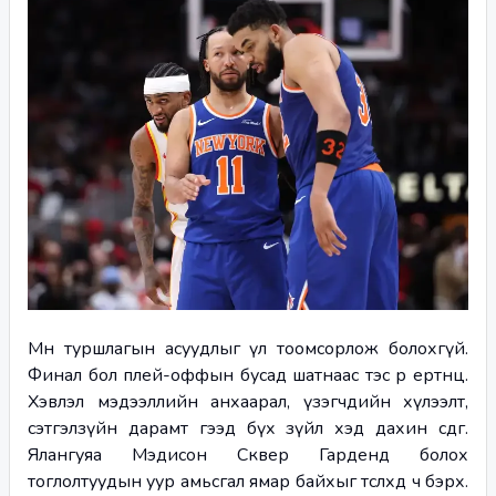
Мөн туршлагын асуудлыг үл тоомсорлож болохгүй. 
Финал бол плей-оффын бусад шатнаас тэс өөр ертөнц. 
Хэвлэл мэдээллийн анхаарал, үзэгчдийн хүлээлт, 
сэтгэлзүйн дарамт гээд бүх зүйл хэд дахин өсдөг. 
Ялангуяа Мэдисон Сквер Гарденд болох 
тоглолтуудын уур амьсгал ямар байхыг төсөөлөхөд ч бэрх. 