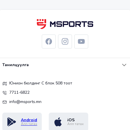
Танилцуулга
Юнион бюлдинг С блок 508 тоот
7711-6822
info@msports.mn
Android
iOS
Апп татах
Апп татах