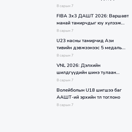
ий эхний тоглолтуудаа хийлээ
8
сарын
7
FIBA 3x3 ДАШТ 2026: Варшавт
манай тамирчдыг юу хүлээж
байна вэ
8
сарын
7
U23 насны тамирчид Ази
тивийн дэвжээнээс 5 медаль
хүртлээ
8
сарын
7
VNL 2026: Дэлхийн
шилдгүүдийн шинэ тулаан
эхлэхэд цөөн хоног үлдлээ
8
сарын
7
Волейболын U18 шигшээ баг
ААШТ-ий эрхийн төлөө тоглоно
8
сарын
7