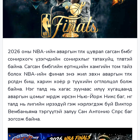
2026 оны NBA-ийн аваргын төлөөх цуврал сагсан бөмбөг 
сонирхогч үзэгчдийн сонирхлыг татахуйц төлөвтэй 
байна. Сагсан бөмбөгийн ертөнцийн хамгийн том тайз 
болох NBA-ийн финал энэ жил зөвхөн аваргын төлөөх 
өрсөлдөөн биш, харин хоёр өөр түүхийн огтлолцол болж 
байна. Нэг талд нь хагас зуунаас илүү хугацаанд 
аваргын цомыг мөрөөдөж ирсэн Нью-Йорк Никс баг, нөгөө 
талд нь лигийн ирээдүй гэж нэрлэгдэж буй Виктор 
Вембаньяма тэргүүтэй залуу Сан Антонио Спөрс баг 
зогсож байна.