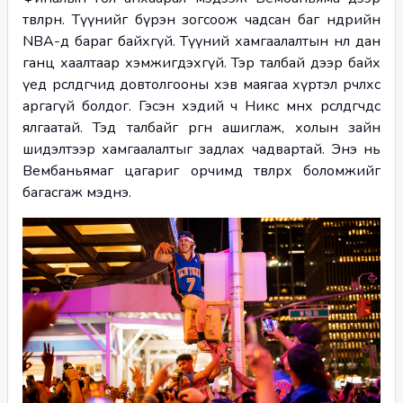
төвлөрнө. Түүнийг бүрэн зогсоож чадсан баг өнөөдрийн 
NBA-д бараг байхгүй. Түүний хамгаалалтын нөлөө дан 
ганц хаалтаар хэмжигдэхгүй. Тэр талбай дээр байх 
үед өрсөлдөгчид довтолгооны хэв маягаа хүртэл өөрчлөхөөс 
аргагүй болдог. Гэсэн хэдий ч Никс өмнөх өрсөлдөгчдөөс 
ялгаатай. Тэд талбайг өргөн ашиглаж, холын зайн 
шидэлтээр хамгаалалтыг задлах чадвартай. Энэ нь 
Вембаньямаг цагариг орчимд төвлөрөх боломжийг 
багасгаж мэднэ.