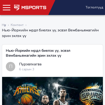
Тоглолтууд
Нүүр
›
Контент
›
Нью-Йоркийн мөрөөдөл биелэх үү, эсвэл Вембаньямагийн
эрин эхлэх үү
Нью-Йоркийн мөрөөдөл биелэх үү, эсвэл
Вембаньямагийн эрин эхлэх үү
Пүрэвлхагва
П
6 сарын 3