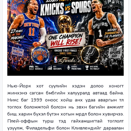
Нью-Йорк хот сүүлийн хэдэн долоо хоногт 
жинхэнэ сагсан бөмбөгийн халууралд автаад байна. 
Никс баг 1999 оноос хойш анх удаа аваргын төлөө 
тоглох боломжтой болсон нь зөвхөн багийн амжилт 
биш, харин бүхэл бүтэн хотын мөрөөдөл болон хувирчээ. 
Плей-оффын турш тэд гайхамшигтай тоглолт 
үзүүлж, Филадельфи болон Кливлендийг дараалан 