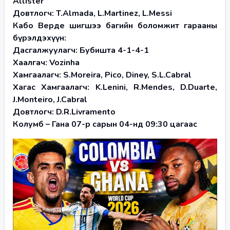
Allister
Довтлогч: T.Almada, L.Martinez, L.Messi
Кабо Верде шигшээ багийн боломжит гарааны 
бүрэлдэхүүн:
Дасгалжуулагч: Бубишта 4-1-4-1
Хаалгач: Vozinha
Хамгаалагч: S.Moreira, Pico, Diney, S.L.Cabral
Хагас Хамгаалагч: K.Lenini, R.Mendes, D.Duarte, 
J.Monteiro, J.Cabral
Довтлогч: D.R.Livramento
Колумб – Гана 07-р сарын 04-нд 09:30 цагаас