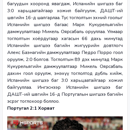
багуудын хооронд явагдаж, Испанийн шигшээ баг 
3:0 харьцаатайгаар хожил байгуулж, ДАШТ-ий 
шөвгийн 16-д шалгарлаа. Тус тоглолтын эхний гоолыг 
Испанийн шигшээ багаас Марк Кукурельягийн 
дамжуулалтаар Микель Оярсабаль орууллаа. Улмаар 
тоглолтын хоёрдугаар хагасын 66 дахь минутад 
Испанийн шигшээ багийн жигүүрийн довтлогч 
Алекс Баэнагийн дамжуулалтаар Педро Порро гоол 
оруулж, 2:0 болгов. Тоглолтын 89 дэх минутад Марк 
Кукурельягийн дамжуулалтаар Микель Оярсабаль 
дахин гоол оруулж, энэхүү тоглолтод дубль хийж, 
Испанийн шигшээ баг 3:0 харьцаатайгаар хожил 
байгууллаа. Ингэснээр Испанийн шигшээ баг 
ДАШТ-ий шөвгийн 16-д Португалын шигшээ багийн 
эсрэг тоглохоор боллоо.
Португал 2:1 Хорват