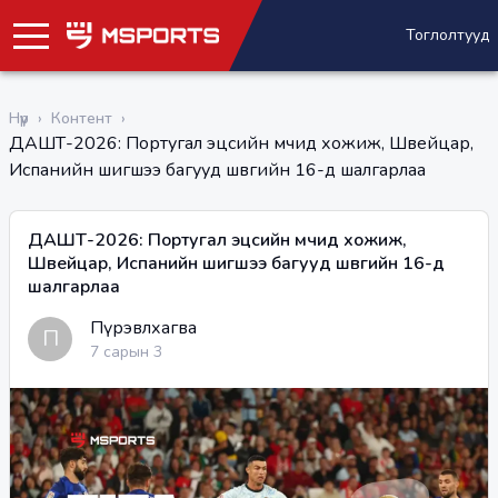
Тоглолтууд
Нүүр
›
Контент
›
ДАШТ-2026: Португал эцсийн мөчид хожиж, Швейцар,
Испанийн шигшээ багууд шөвгийн 16-д шалгарлаа
ДАШТ-2026: Португал эцсийн мөчид хожиж,
Швейцар, Испанийн шигшээ багууд шөвгийн 16-д
шалгарлаа
Пүрэвлхагва
П
7 сарын 3