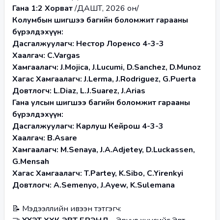
Гана 1:2 Хорват 
/ДАШТ, 2026 он/
Колумбын шигшээ багийн боломжит гарааны 
бүрэлдэхүүн:
Дасгалжуулагч: Нестор Лоренсо 4-3-3
Хаалгач: C.Vargas
Хамгаалагч: J.Mojica, J.Lucumi, D.Sanchez, D.Munoz
Хагас Хамгаалагч: J.Lerma, J.Rodriguez, G.Puerta
Довтлогч: L.Diaz, L.J.Suarez, J.Arias
Гана улсын шигшээ багийн боломжит гарааны 
бүрэлдэхүүн:
Дасгалжуулагч: Карлуш Кейрош 4-3-3
Хаалгач: B.Asare
Хамгаалагч: M.Senaya, J.A.Adjetey, D.Luckassen, 
G.Mensah
Хагас Хамгаалагч: T.Partey, K.Sibo, C.Yirenkyi
Довтлогч: A.Semenyo, J.Ayew, K.Sulemana
﻿📝 Мэдээллийн ивээн тэтгэгч: 