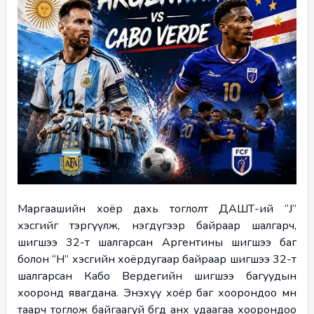
Маргаашийн хоёр дахь тоглолт ДАШТ-ий “J” 
хэсгийг тэргүүлж, нэгдүгээр байраар шалгарч, 
шигшээ 32-т шалгарсан Аргентины шигшээ баг 
болон “H” хэсгийн хоёрдугаар байраар шигшээ 32-т 
шалгарсан Кабо Вердегийн шигшээ багуудын 
хооронд явагдана. Энэхүү хоёр баг хоорондоо өмнө 
таарч тоглож байгаагүй бөгөөд анх удаагаа хоорондоо 