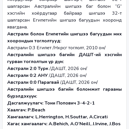
шалгарсан Австралийн шигшээ баг болон “G” 
хэсгийн хоёрдугаар байраар шигшээ 32-т 
шалгарсан Египетийн шигшээ багуудын хооронд 
явагдана.
Австрали болон Египетийн шигшээ багуудын өмнөх 
хоорондын тоглолтууд:
Австрали 0:3 Египет /Нөхөрсөг тоглолт, 2010 он/
Австралийн шигшээ багийн ДАШТ-ий хэсгийн 
гурван тоглолтын үр дүн:
Австрали 2:0 Турк 
/ДАШТ, 2026 он/
Австрали 0:2 АНУ 
/ДАШТ, 2026 он/
Австрали 0:0 Парагвай 
/ДАШТ, 2026 он/
Австралийн шигшээ багийн боломжит гарааны 
бүрэлдэхүүн:
Дасгалжуулагч: Тони Попович 3-4-2-1
Хаалгач: P.Beach
Хамгаалагч: L.Herrington, H.Souttar, A.Circati
Хагас хамгаалагч: A.Behich, A.O’Neill, J.Irvine, J.Bos