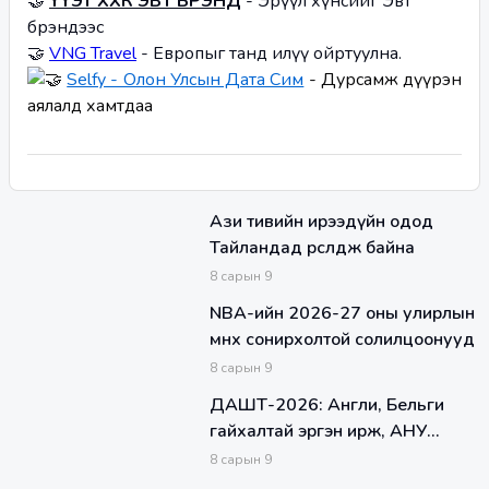
🤝 
ҮҮЭТ ХХК ЭВТ БРЭНД
 - Эрүүл хүнсийг Эвт 
брэндээс
🤝 
VNG Travel
 - Европыг танд илүү ойртуулна.
Selfy - Олон Улсын Дата Сим
 - Дурсамж дүүрэн 
аялалд хамтдаа
Ази тивийн ирээдүйн одод
Тайландад өрсөлдөж байна
8
сарын
9
NBA-ийн 2026-27 оны улирлын
өмнөх сонирхолтой солилцоонууд
8
сарын
9
ДАШТ-2026: Англи, Бельги
гайхалтай эргэн ирж, АНУ
шөвгийн 16-д шалгарлаа
8
сарын
9