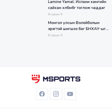
Lamine Yamal: Испани хамгийн
сайхан хөлбөмбөг тоглож чаддаг
8
сарын
9
Монгол улсын Волейболын
эрэгтэй шигшээ баг БНХАУ-ыг
зорилоо
8
сарын
9