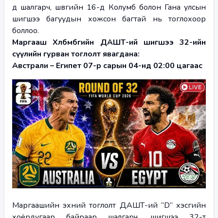
д шалгарч, шөвгийн 16-д Колумб болон Гана улсын 
шигшээ багуудын хожсон багтай нь тоглохоор 
боллоо.
Маргааш Хөлбөмбөгийн ДАШТ-ий шигшээ 32-ийн 
сүүлийн гурван тоглолт явагдана:
Австрали – Египет 07-р сарын 04-нд 02:00 цагаас
Маргаашийн эхний тоглолт ДАШТ-ий “D” хэсгийн 
хоёрдугаар байраар шалгарч, шигшээ 32-т 