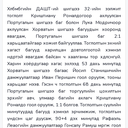
Хөлбөмбөгийн ДАШТ-ий шигшээ 32-ийн ээлжит 
тоглолт Криштиану Роналдогоор ахлуулсан 
Португалын шигшээ баг болон Лука Модричоор 
ахлуулсан Хорватын шигшээ багуудын хооронд 
явагдаж, Португалын шигшээ баг 2:1 
харьцаатайгаар хожил байгууллаа. Тоглолтын эхний 
хагаст багууд харилцан довтолгоотой хэмнэл 
өндөртэй явагдаж байсан ч хаалганы тор хөдөлсөнгүй. 
Харин хоёрдугаар хагас эхлээд 53 дахь минутад 
Хорватын шигшээ багаас Йосип Станишичийн 
дамжуулалтаар Иван Перишич гоол оруулж, тооны 
харьцааг нээв. Гэсэн ч тоглолтын 68 дахь минутад 
Португалын шигшээ баг торгуулийн цохилтын 
эрхийг авч, улмаар багийн ахлагч Криштиану 
Роналдо гоол оруулж, 1:1 болгов. Тоглолтын сүүлийн 
минутуудад багууд хэмнэл эрчимжиж, тоглолтын 
үндсэн цаг дуусаж, 90+4 дэх минутад Рафаэль 
Леаогийн дамжуулалтаар Гонсалу Рамуш мөргөж гоол 