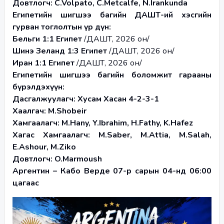
Довтлогч: C.Volpato, C.Metcalfe, N.Irankunda
Египетийн шигшээ багийн ДАШТ-ий хэсгийн 
гурван тоглолтын үр дүн:
Бельги 1:1 Египет 
/ДАШТ, 2026 он/
Шинэ Зеланд 1:3 Египет 
/ДАШТ, 2026 он/
Иран 1:1 Египет 
/ДАШТ, 2026 он/
Египетийн шигшээ багийн боломжит гарааны 
бүрэлдэхүүн:
Дасгалжуулагч: Хусам Хасан 4-2-3-1
Хаалгач: M.Shobeir
Хамгаалагч: M.Hany, Y.Ibrahim, H.Fathy, K.Hafez
Хагас Хамгаалагч: M.Saber, M.Attia, M.Salah, 
E.Ashour, M.Ziko
Довтлогч: O.Marmoush
Аргентин – Кабо Верде 07-р сарын 04-нд 06:00 
цагаас