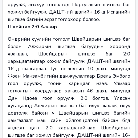
оруулж, энэхүү тоглолтод Португалын шигшээ баг 
хожил байгуулж, ДАШТ-ий шөвгийн 16-д Испанийн 
шигшээ багийн эсрэг тоглохоор боллоо.
Швейцар 2:0 Алжир
Өнөөдрийн сүүлийн тоглолт Швейцарын шигшээ баг 
болон Алжирын шигшээ багуудын хооронд 
явагдаж, Швейцарын шигшээ баг 2:0 
харьцаатайгаар хожил байгуулж, ДАШТ-ий шөвгийн 
16-д шалгарлаа. Тус тоглолтын 10 дахь минутад 
Жоан Манзамбигийн дамжуулалтаар Брель Эмболо 
гоол оруулж, тооны харьцааг нээв. Улмаар 
тоглолтын хоёрдугаар хагасын 46 дахь минутад 
Дан Ндоеэ гоол оруулж, 2:0 болгов. Үлдсэн 
хугацаанд Алжирын шигшээ баг илүү шахаж, илүү 
довтолж байсан ч Швейцарын шигшээ багийн 
хамгаалалт маш сайн ойлголцолтой байсан бөгөөд 
үндсэн цагт 2:0 харьцаатайгаар Швейцарын 
шигшээ баг хожил байгуулж, ДАШТ-ий шөвгийн 16-