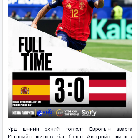
Урд шөнийн эхний тоглолт Европын аварга 
Испанийн шигшээ баг болон Австрийн шигшээ 