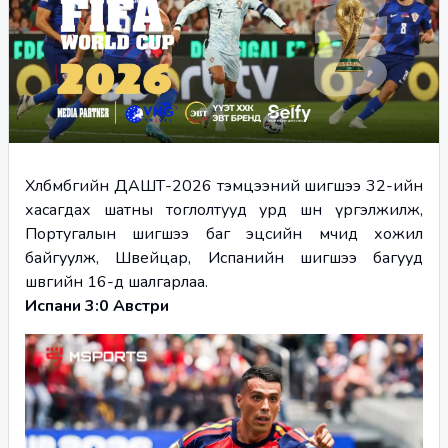
Хөлбөмбөгийн ДАШТ-2026 тэмцээний шигшээ 32-ийн 
хасагдах шатны тоглолтууд урд шөнө үргэлжилж, 
Португалын шигшээ баг эцсийн мөчид хожил 
байгуулж, Швейцар, Испанийн шигшээ багууд 
шөвгийн 16-д шалгарлаа.
Испани 3:0 Австри