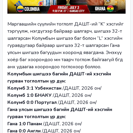
Маргаашийн сүүлийн тоглолт ДАШТ-ий “K” хэсгийг 
тэргүүлж, нэгдүгээр байраар шалгарч, шигшээ 32-т 
шалгарсан Колумбын шигшээ баг болон “L” хэсгийн 
гуравдугаар байраар шигшээ 32-т шалгарсан Гана 
улсын шигшээ багуудын хооронд явагдана. Энэхүү 
хоёр баг хоорондоо өмнө таарч тоглож байгаагүй бөгөөд 
анх удаагаа хоорондоо тоглохоор боллоо.
Колумбын шигшээ багийн ДАШТ-ий хэсгийн 
гурван тоглолтын үр дүн:
Колумб 3:1 Узбекистан 
/ДАШТ, 2026 он/
Колумб 1:0 БНАКУ 
/ДАШТ, 2026 он/
Колумб 0:0 Португал 
/ДАШТ, 2026 он/
Гана улсын шигшээ багийн ДАШТ-ий хэсгийн 
гурван тоглолтын үр дүн:
Гана 1:0 Панам 
/ДАШТ, 2026 он/
Гана 0:0 Англи 
/ДАШТ, 2026 он/