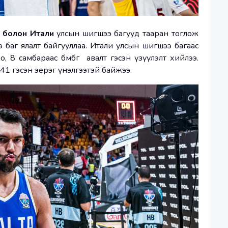
a болон Итали 
улсын шигшээ багууд тааран тоглож 
96-79-ийн харьцаатай Итали улсын шигшээ баг ялалт байгууллаа. Итали улсын шигшээ багаас 
 8 самбараас бөмбөг  авалт гэсэн үзүүлэлт хийлээ. 
 41 гэсэн эерэг үнэлгээтэй байжээ.