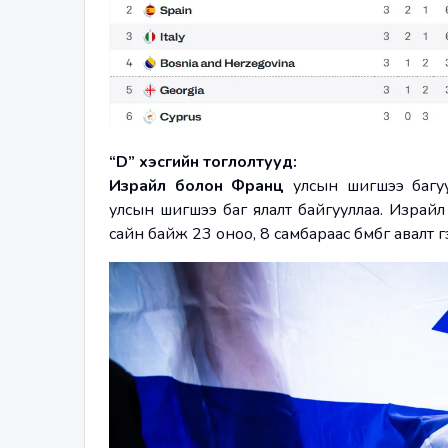
“D” хэсгийн тоглолтууд:
Израйл болон Франц
 улсын шигшээ багу
улсын шигшээ баг ялалт байгууллаа. Израй
сайн байж 23 оноо, 8 самбараас бөмбөг авалт г