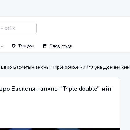
Тэмцээн
Одод студи
 Евро Баскетын анхны "Triple double"-ийг Лука Дончич хий
вро Баскетын анхны "Triple double"-ийг