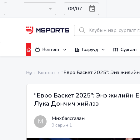
Контент
Газрууд
Сургалт
“Евро Баскет 2025”: Энэ жилийн
Нүүр
›
Контент
›
“Евро Баскет 2025”: Энэ жилийн Е
Лука Дончич хийлээ
Мөнхбаясгалан
М
9 сарын 1