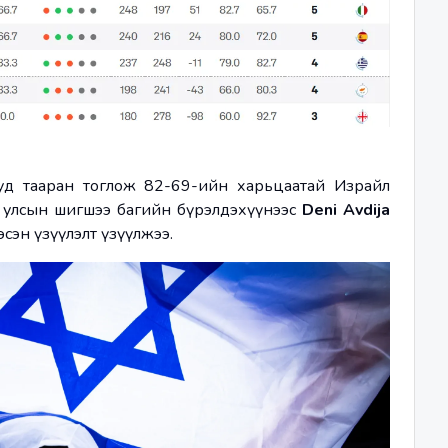
уд тааран тоглож 82-69-ийн харьцаатай Израйл 
л улсын шигшээ багийн бүрэлдэхүүнээс 
Deni Avdija
эсэн үзүүлэлт үзүүлжээ.