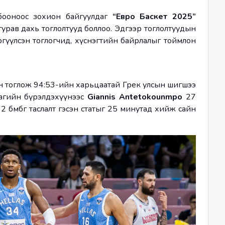
бооноос зохион байгуулдаг 
“Евро Баскет 2025”
урав дахь тоглолтууд боллоо. Эдгээр тоглолтуудын 
ргүүлсэн тоглогчид, хүснэгтийн байрлалыг тоймлон 
н тоглож 94:53-ийн харьцаатай Грек улсын шигшээ 
багийн бүрэлдэхүүнээс 
Giannis Antetokounmpo
 27 
 2 бөмбөг таслалт гэсэн статыг 25 минутад хийж сайн 