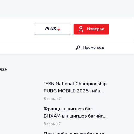
PLUS
Нэвтрэх
Промо код
лээ
“ESN National Championship:
PUBG MOBILE 2025”-ийн
Шилдгүүд тодорлоо
8
сарын
7
Францын шигшээ баг
БНХАУ-ын шигшээ багийг
хожиж шуугиан тарьсан бол
8
сарын
7
Бразилын шигшээ баг