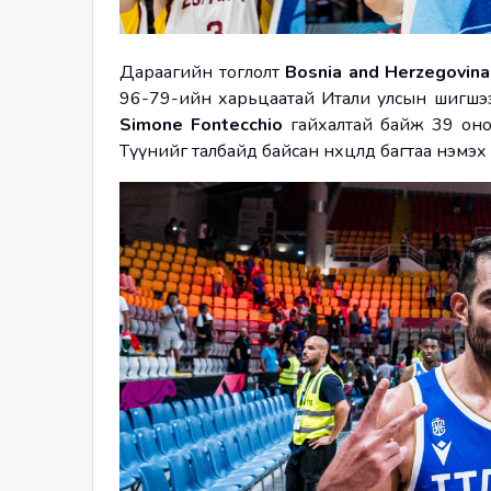
Дараагийн тоглолт 
Bosnia and Herzegovin
Simone Fontecchio
 гайхалтай байж 39 оноо,
Түүнийг талбайд байсан нөхцөлд багтаа нэмэх