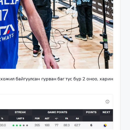
 хожил байгуулсан гурван баг тус бүр 2 оноо, харин 