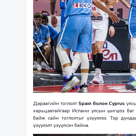
Дараагийн тоглолт 
Spain болон Cyprus
 улс
харьцаатайгаар Испани улсын шигшээ баг я
байж сайн тоглолтыг үзүүллээ. Тэр дунда
үзүүлэлт үзүүлсэн байна. 