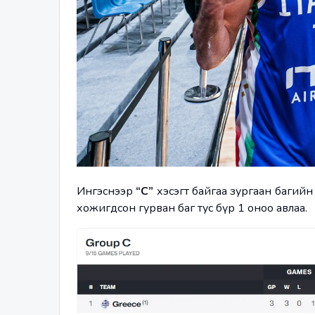
Ингэснээр
 “С”
 хэсэгт байгаа зургаан багийн
хожигдсон гурван баг тус бүр 1 оноо авлаа.