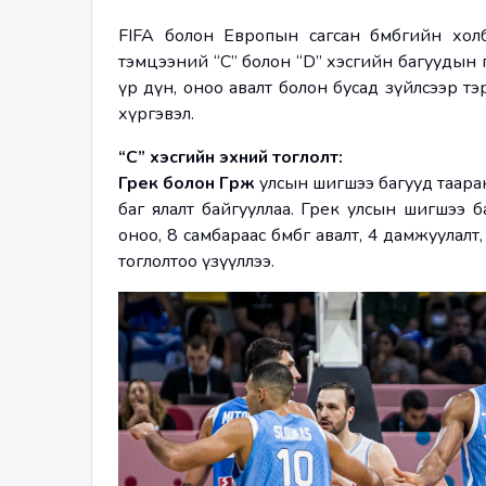
FIFA болон Европын сагсан бөмбөгийн хол
тэмцээний “С” болон “D” хэсгийн багуудын г
үр дүн, оноо авалт болон бусад зүйлсээр тэ
хүргэвэл.
“С” хэсгийн эхний тоглолт:
Грек болон Гүрж
 улсын шигшээ багууд таара
баг ялалт байгууллаа. Грек улсын шигшээ 
оноо, 8 самбараас бөмбөг авалт, 4 дамжуулалт,
тоглолтоо үзүүллээ.