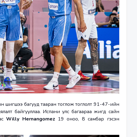
ын шигшээ багууд тааран тоглож тоглолт 91-47-ийн 
лалт байгууллаа. Испани улс багаараа жигд сайн 
ас 
Willy Hernangomez
 19 оноо, 8 самбар гэсэн 