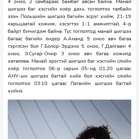
4 оноо, 2 самбараас бөмбөг авсан байна. Манай 
шигшээ баг хэсгийн хоёр дахь тоглолтоо талбайн 
эзэн Польшийн шигшээ багийн эсрэг хийж, 21-19 
харьцаатай хожиж, хэсэгтээ 1-1 амжилттай, 4-р 
байрт бичигдэж байна. Тус тоглолтод манай шигшээ 
багаас багийн лидер А.Ананд 9 оноо авч багаа 
тэргүүлсэн бол Г.Болор-Эрдэнэ 5 оноо, Г.Дөлгөөн 4 
оноо, Э.Сугар-Очир 3 оноо авч багаа хожилд 
хөтөллөө. Манай эрэгтэй шигшээ баг хэсгийн сүүлийн 
хоёр тоглолтоо 06-р сарын 05-нд 01:20 цагаас 
АНУ-ын шигшээ багтай хийх бол хэсгийн сүүлийн 
тоглолтоо 03:10 цагаас Латвийн шигшээ багтай 
хийнэ.