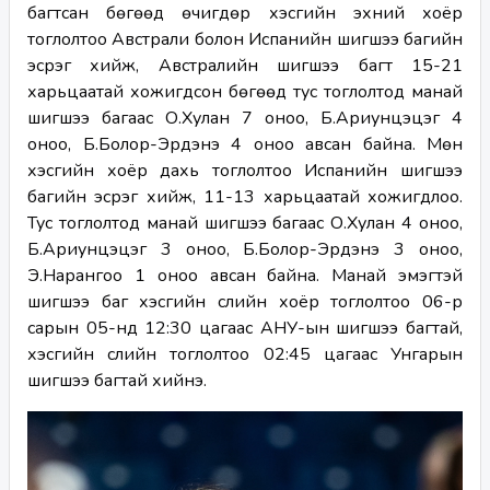
багтсан бөгөөд өчигдөр хэсгийн эхний хоёр 
тоглолтоо Австрали болон Испанийн шигшээ багийн 
эсрэг хийж, Австралийн шигшээ багт 15-21 
харьцаатай хожигдсон бөгөөд тус тоглолтод манай 
шигшээ багаас О.Хулан 7 оноо, Б.Ариунцэцэг 4 
оноо, Б.Болор-Эрдэнэ 4 оноо авсан байна. Мөн 
хэсгийн хоёр дахь тоглолтоо Испанийн шигшээ 
багийн эсрэг хийж, 11-13 харьцаатай хожигдлоо. 
Тус тоглолтод манай шигшээ багаас О.Хулан 4 оноо, 
Б.Ариунцэцэг 3 оноо, Б.Болор-Эрдэнэ 3 оноо, 
Э.Нарангоо 1 оноо авсан байна. Манай эмэгтэй 
шигшээ баг хэсгийн сүүлийн хоёр тоглолтоо 06-р 
сарын 05-нд 12:30 цагаас АНУ-ын шигшээ багтай, 
хэсгийн сүүлийн тоглолтоо 02:45 цагаас Унгарын 
шигшээ багтай хийнэ.