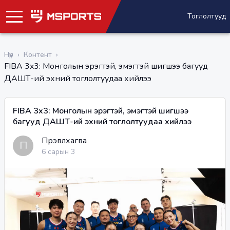
Тоглолтууд
Нүүр
›
Контент
›
FIBA 3x3: Монголын эрэгтэй, эмэгтэй шигшээ багууд
ДАШТ-ий эхний тоглолтуудаа хийлээ
FIBA 3x3: Монголын эрэгтэй, эмэгтэй шигшээ
багууд ДАШТ-ий эхний тоглолтуудаа хийлээ
Пүрэвлхагва
П
6 сарын 3