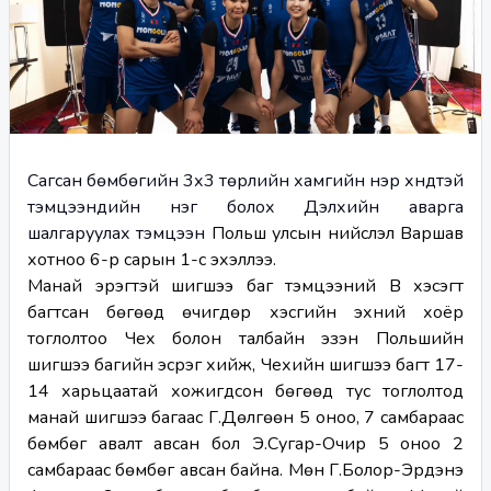
Сагсан бөмбөгийн 3х3 төрлийн хамгийн нэр хүндтэй 
тэмцээнүүдийн нэг болох Дэлхийн аварга 
шалгаруулах тэмцээн
 Польш улсын нийслэл Варшав 
хотноо 6-р сарын 1-с эхэллээ.
Манай эрэгтэй шигшээ баг тэмцээний B хэсэгт 
багтсан бөгөөд өчигдөр хэсгийн эхний хоёр 
тоглолтоо Чех болон талбайн эзэн Польшийн 
шигшээ багийн эсрэг хийж, Чехийн шигшээ багт 17-
14 харьцаатай хожигдсон бөгөөд тус тоглолтод 
манай шигшээ багаас Г.Дөлгөөн 5 оноо, 7 самбараас 
бөмбөг авалт авсан бол Э.Сугар-Очир 5 оноо 2 
самбараас бөмбөг авсан байна. Мөн Г.Болор-Эрдэнэ 