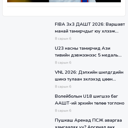
FIBA 3x3 ДАШТ 2026: Варшавт
манай тамирчдыг юу хүлээж
байна вэ
8
сарын
6
U23 насны тамирчид Ази
тивийн дэвжээнээс 5 медаль
хүртлээ
8
сарын
6
VNL 2026: Дэлхийн шилдгүүдийн
шинэ тулаан эхлэхэд цөөн
хоног үлдлээ
8
сарын
6
Волейболын U18 шигшээ баг
ААШТ-ий эрхийн төлөө тоглоно
8
сарын
6
Пушкаш Аренад ПСЖ аваргаа
хамгаалах уу? Арсенал анх