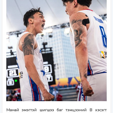
Манай эмэгтэй шигшээ баг тэмцээний B хэсэгт 