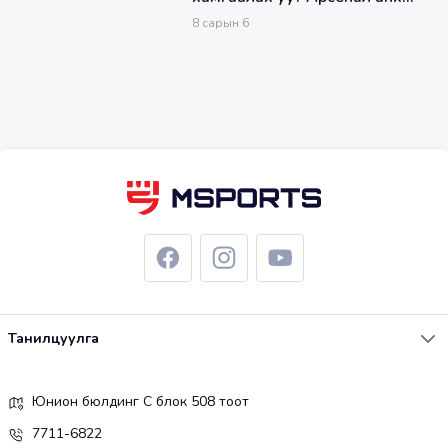
удаа дэлдэн чихт өргөх үү?
8
сарын
6
Танилцуулга
Юнион бюлдинг С блок 508 тоот
7711-6822