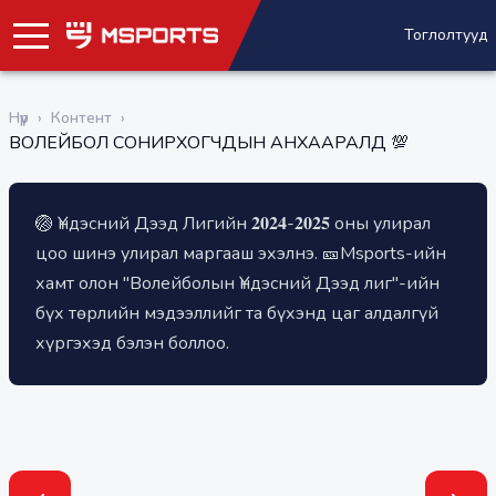
Тоглолтууд
Нүүр
›
Контент
›
ВОЛЕЙБОЛ СОНИРХОГЧДЫН АНХААРАЛД 💯
🏐 Үндэсний Дээд Лигийн 𝟐𝟎𝟐𝟒-𝟐𝟎𝟐𝟓 оны улирал
📈Тамирчдын тоглолтод үзүүлж буй дундаж
📊Тоглолтын сет бүрийн шууд статистик, Boxscore
💁Баг тамирчдын мэдээлэл
📆Тоглолтын хуваарь, үр дүн
цоо шинэ улирал маргааш эхэлнэ. 🎫Msports-ийн
статистик үзүүлэлт 🧾Багуудын амжилтын хүснэгт
хамт олон "Волейболын Үндэсний Дээд лиг"-ийн
бүх төрлийн мэдээллийг та бүхэнд цаг алдалгүй
хүргэхэд бэлэн боллоо.