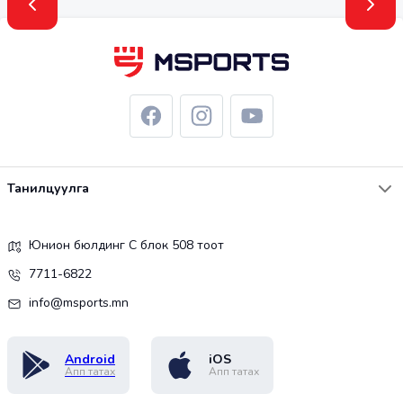
Танилцуулга
Юнион бюлдинг С блок 508 тоот
7711-6822
info@msports.mn
Android
iOS
Апп татах
Апп татах