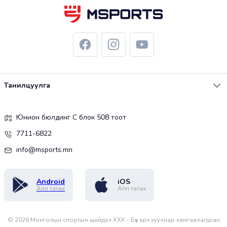
Танилцуулга
Юнион бюлдинг С блок 508 тоот
7711-6822
info@msports.mn
Android
iOS
Апп татах
Апп татах
©
2026
Монголын спортын шийдэл ХХК - Бүх эрх хуулиар хамгаалагдсан