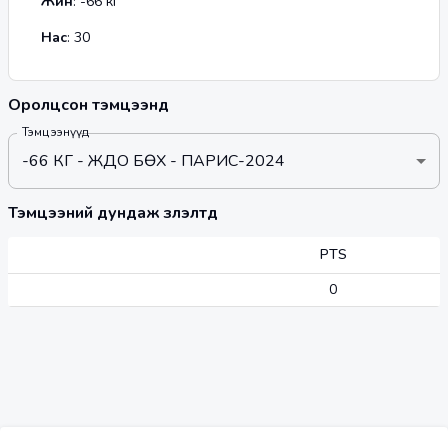
Жин
:
-66
кг
Нас
:
30
Оролцсон тэмцээнүүд
Тэмцээнүүд
-66 КГ - ЖҮДО БӨХ - ПАРИС-2024
Тэмцээний дундаж үзүүлэлтүүд
PTS
0