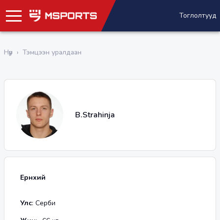
Тоглолтууд
Нүүр
›
Тэмцээн уралдаан
B.Strahinja
Ерөнхий
Улс
:
Серби