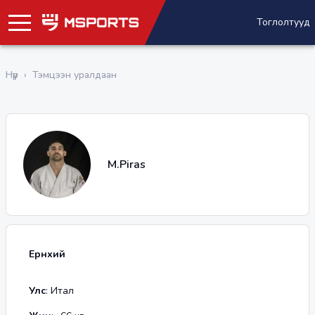
Тоглолтууд
Нүүр
›
Тэмцээн уралдаан
M.Piras
Ерөнхий
Улс
:
Итал