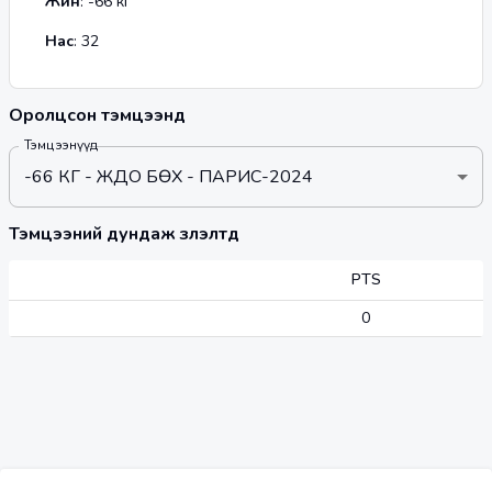
Жин
:
-66
кг
Нас
:
32
Оролцсон тэмцээнүүд
Тэмцээнүүд
-66 КГ - ЖҮДО БӨХ - ПАРИС-2024
Тэмцээний дундаж үзүүлэлтүүд
PTS
0