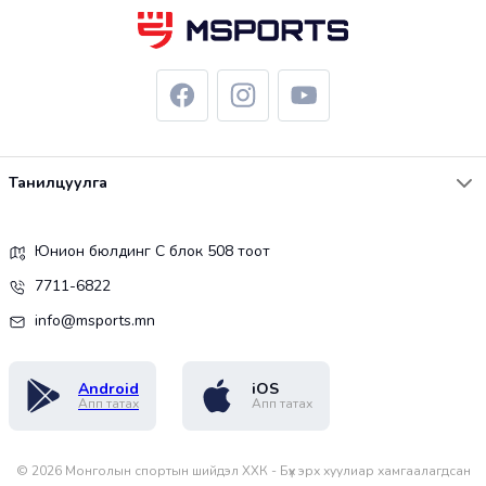
Танилцуулга
Юнион бюлдинг С блок 508 тоот
7711-6822
info@msports.mn
Android
iOS
Апп татах
Апп татах
©
2026
Монголын спортын шийдэл ХХК - Бүх эрх хуулиар хамгаалагдсан