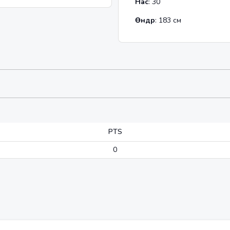
Нас
:
30
Өндөр
:
183
см
PTS
0