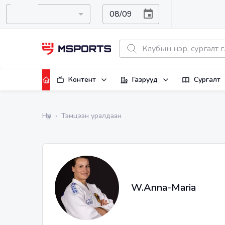
Контент
Газрууд
Сургалт
Нүүр
›
Тэмцээн уралдаан
W.Anna-Maria