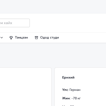
Тэмцээн
Одод студи
Ерөнхий
Улс
:
Герман
Жин
:
-78
кг