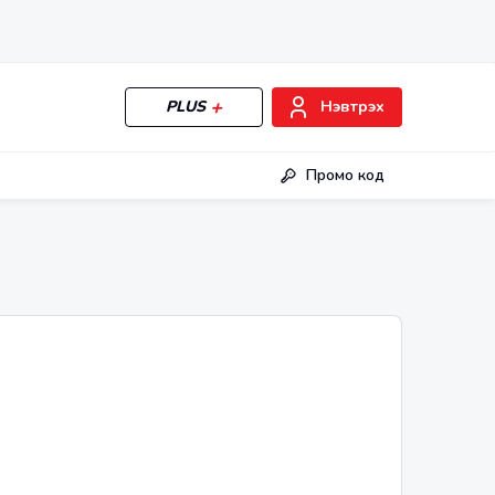
PLUS
Нэвтрэх
Промо код