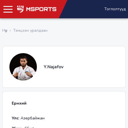
Тоглолтууд
Нүүр
›
Тэмцээн уралдаан
Y.Najafov
Ерөнхий
Улс
:
Азербайжан