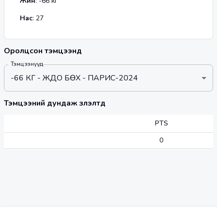
Жин
:
-66
кг
Нас
:
27
Оролцсон тэмцээнүүд
Тэмцээнүүд
-66 КГ - ЖҮДО БӨХ - ПАРИС-2024
Тэмцээний дундаж үзүүлэлтүүд
PTS
0