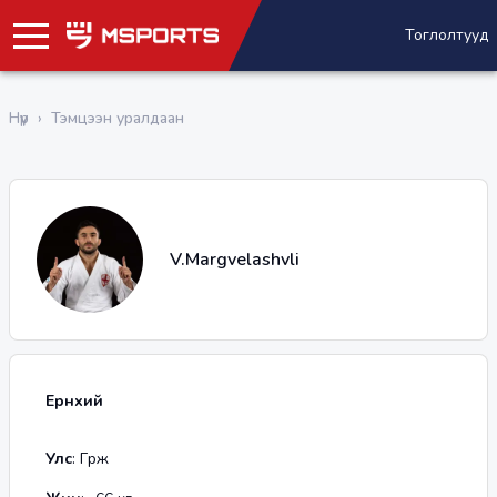
Тоглолтууд
Нүүр
›
Тэмцээн уралдаан
V.Margvelashvli
Ерөнхий
Улс
:
Гүрж