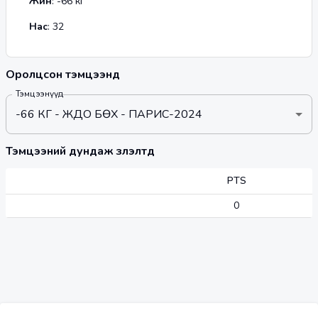
Жин
:
-66
кг
Нас
:
32
Оролцсон тэмцээнүүд
Тэмцээнүүд
-66 КГ - ЖҮДО БӨХ - ПАРИС-2024
Тэмцээний дундаж үзүүлэлтүүд
PTS
0