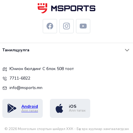
Танилцуулга
Юнион бюлдинг С блок 508 тоот
7711-6822
info@msports.mn
Android
iOS
Апп татах
Апп татах
©
2026
Монголын спортын шийдэл ХХК - Бүх эрх хуулиар хамгаалагдсан