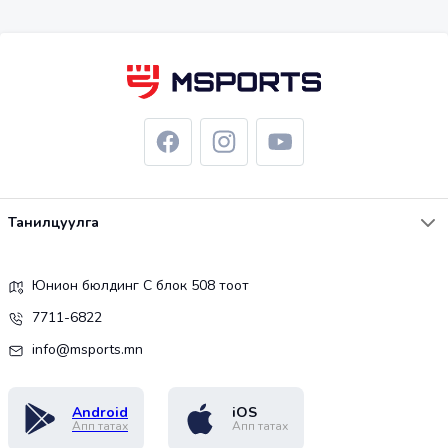
Танилцуулга
Юнион бюлдинг С блок 508 тоот
7711-6822
info@msports.mn
Android
iOS
Апп татах
Апп татах