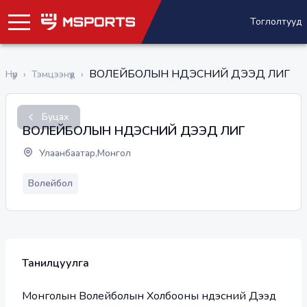
Тоглолтууд
ВОЛЕЙБОЛЫН ҮНДЭСНИЙ ДЭЭД ЛИГ
Нүүр
›
Тэмцээнүүд
›
Буцах
ВОЛЕЙБОЛЫН ҮНДЭСНИЙ ДЭЭД ЛИГ
Улаанбаатар,Монгол
Волейбол
Танилцуулга
Монголын Волейболын Холбооны Үндэсний Дээд