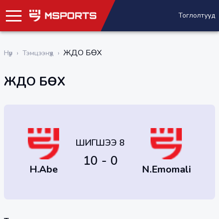
Тоглолтууд
ЖҮДО БӨХ
Нүүр
›
Тэмцээнүүд
›
ЖҮДО БӨХ
ШИГШЭЭ 8
10 - 0
H.Abe
N.Emomali