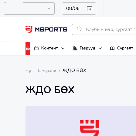
Контент
Газрууд
Сургалт
ЖҮДО БӨХ
Нүүр
›
Тэмцээнүүд
›
ЖҮДО БӨХ