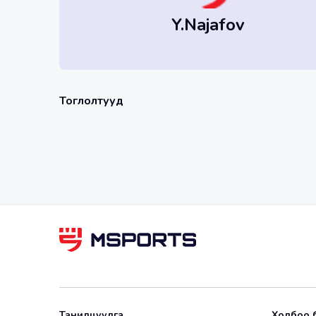
Y.Najafov
Тоглолтууд
Танилцуулга
Холбоо 