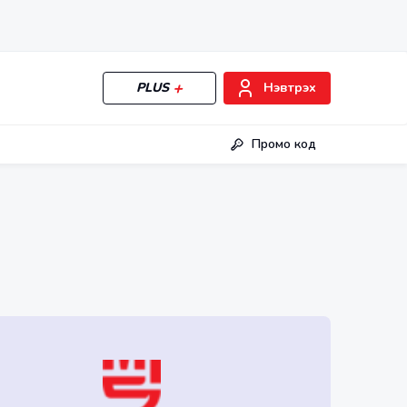
PLUS
Нэвтрэх
Промо код