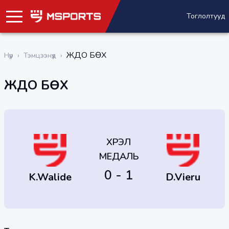
Тоглолтууд
ЖҮДО БӨХ
Нүүр
›
Тэмцээнүүд
›
ЖҮДО БӨХ
ХҮРЭЛ
МЕДАЛЬ
0 - 1
K.Walide
D.Vieru