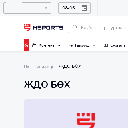
Контент
Газрууд
Сургалт
ЖҮДО БӨХ
Нүүр
›
Тэмцээнүүд
›
ЖҮДО БӨХ