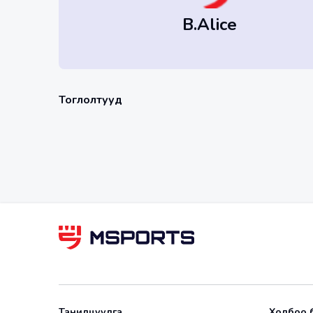
B.Alice
Тоглолтууд
Танилцуулга
Холбоо 