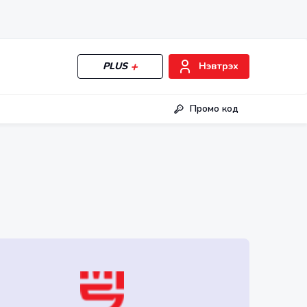
PLUS
Нэвтрэх
Промо код