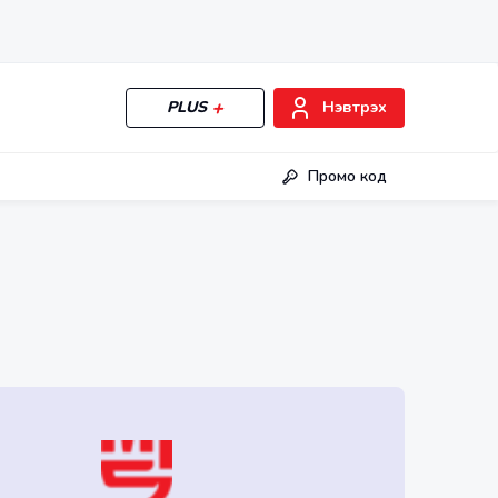
PLUS
Нэвтрэх
Промо код