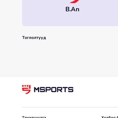
B.An
Тоглолтууд
Танилцуулга
Холбоо 