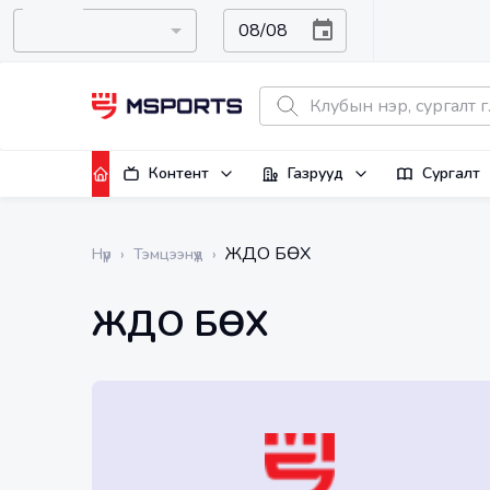
Контент
Газрууд
Сургалт
ЖҮДО БӨХ
Нүүр
›
Тэмцээнүүд
›
ЖҮДО БӨХ