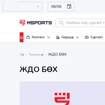
Контент
Газрууд
Сургалт
ЖҮДО БӨХ
Нүүр
›
Тэмцээнүүд
›
ЖҮДО БӨХ