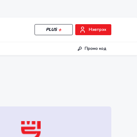
PLUS
Нэвтрэх
Промо код