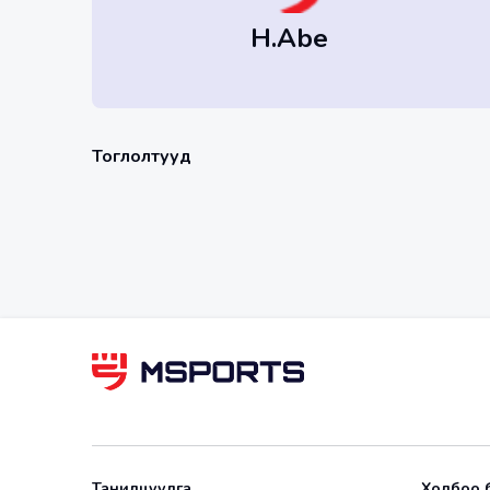
H.Abe
Тоглолтууд
Танилцуулга
Холбоо 