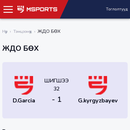
Тоглолтууд
ЖҮДО БӨХ
Нүүр
›
Тэмцээнүүд
›
ЖҮДО БӨХ
ШИГШЭЭ
32
- 1
D.Garcia
G.kyrgyzbayev