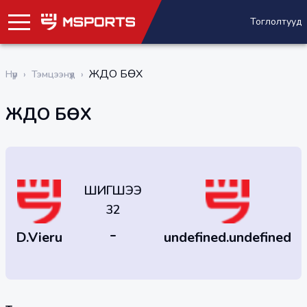
Тоглолтууд
ЖҮДО БӨХ
Нүүр
›
Тэмцээнүүд
›
ЖҮДО БӨХ
ШИГШЭЭ
32
-
D.Vieru
undefined.undefined