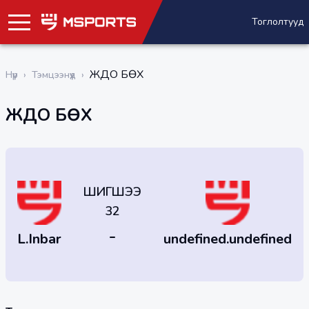
Тоглолтууд
ЖҮДО БӨХ
Нүүр
›
Тэмцээнүүд
›
ЖҮДО БӨХ
ШИГШЭЭ
32
-
L.Inbar
undefined.undefined