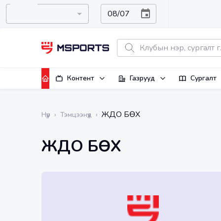
Контент
Газрууд
Сургалт
ЖҮДО БӨХ
Нүүр
›
Тэмцээнүүд
›
ЖҮДО БӨХ