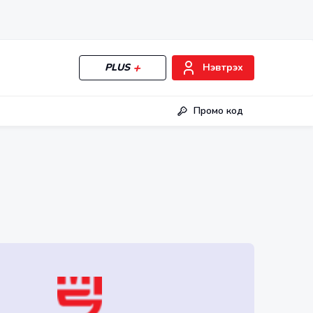
PLUS
Нэвтрэх
Промо код