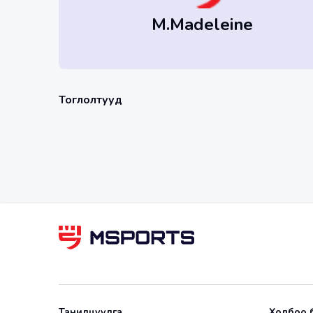
M.Madeleine
Тоглолтууд
Танилцуулга
Холбоо 