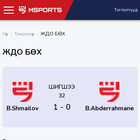
Тоглолтууд
ЖҮДО БӨХ
Нүүр
›
Тэмцээнүүд
›
ЖҮДО БӨХ
ШИГШЭЭ
32
1 - 0
B.Shmailov
B.Abderrahmane