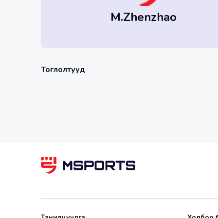
M.Zhenzhao
Тоглолтууд
Танилцуулга
Холбоо 