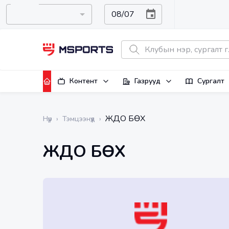
Контент
Газрууд
Сургалт
ЖҮДО БӨХ
Нүүр
›
Тэмцээнүүд
›
ЖҮДО БӨХ