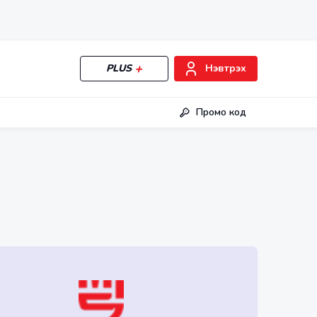
PLUS
Нэвтрэх
Промо код