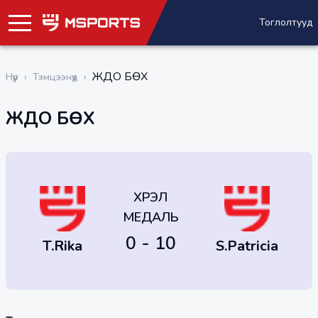
Тоглолтууд
ЖҮДО БӨХ
Нүүр
›
Тэмцээнүүд
›
ЖҮДО БӨХ
ХҮРЭЛ
МЕДАЛЬ
0 - 10
T.Rika
S.Patricia