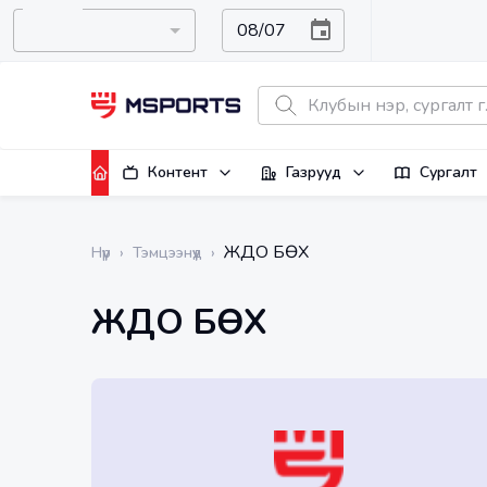
Контент
Газрууд
Сургалт
ЖҮДО БӨХ
Нүүр
›
Тэмцээнүүд
›
ЖҮДО БӨХ