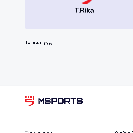
T.Rika
Тоглолтууд
Танилцуулга
Холбоо 