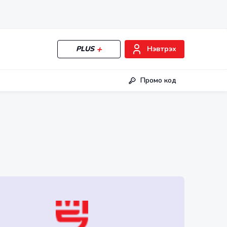
PLUS
Нэвтрэх
Промо код