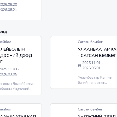
2026.08.20
-
2026.08.21
нүүд
лейбол
Сагсан бөмбөг
ОЛЕЙБОЛЫН
УЛААНБААТАР КА
НДЭСНИЙ ДЭЭД
- САГСАН БӨМБӨГ
Г
2025.11.01
-
2026.05.01
2025.11.03
-
2026.03.05
Улаанбаатар Кап нь
багийн спортын
нголын Волейболын
томоохон төрлүүд боло
лбооны Үндэсний
сагсан бөмбөг,
иг. Тоглолтын
волейболын төрлөөр
салбарыг
нийслэлийн 9 дүүргийн
ps://www.aicsteppearena.mn/
дунд зохиогдох Ерөн
лейбол
Сагсан бөмбөг
с.
боловсролын
ААНБААТАР КАП
ҮНДЭСНИЙ ДЭЭД