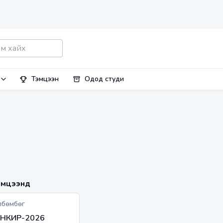
Тэмцээн
Одод студи
мцээнүүд
лбөмбөг
НКИР-2026