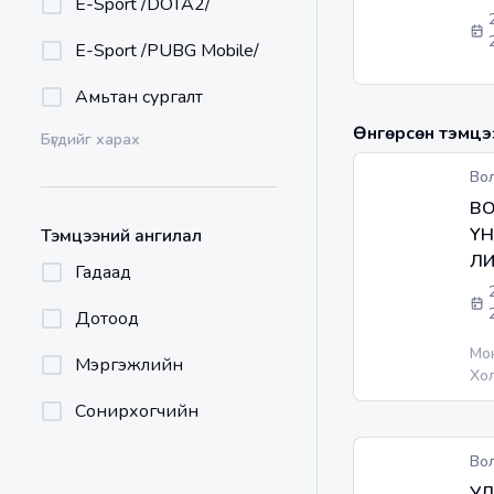
E-Sport /DOTA2/
E-Sport /PUBG Mobile/
Амьтан сургалт
Өнгөрсөн тэмцээ
Бүгдийг харах
Во
В
Ү
Тэмцээний ангилал
ЛИ
Гадаад
Дотоод
Мо
Мэргэжлийн
Хо
Дээд Л
Сонирхогчийн
та
htt
Во
-ээ
УЛ