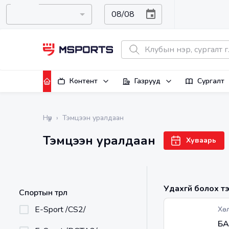
Контент
Газрууд
Сургалт
Нүүр
›
Тэмцээн уралдаан
Тэмцээн уралдаан
Хуваарь
Удахгүй болох тэ
Спортын төрөл
E-Sport /CS2/
Хө
БА