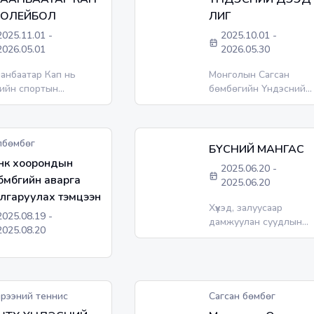
сургуулиудын дундах
ВОЛЕЙБОЛ
ЛИГ
хамгийн том ашгийн б
тэмцээн.
2025.11.01
-
2025.10.01
-
2026.05.01
2026.05.30
анбаатар Кап нь
Монголын Сагсан
гийн спортын
бөмбөгийн Үндэсний
оохон төрлүүд болох
Дээд лиг
сан бөмбөг,
лейболын төрлөөр
лбөмбөг
слэлийн 9 дүүргийн
БҮСНИЙ МАНГАС
нд зохиогдох Ерөнхий
нк хоорондын
2025.06.20
-
ловсролын
бөмбөгийн аварга
2025.06.20
ргуулиудын дундах
лгаруулах тэмцээн
гийн том ашгийн бус
Хүүхэд, залуусаар
цээн.
2025.08.19
-
дамжуулан суудлын
2025.08.20
хамгаалах бүсээ тогтмо
зөв хэрэглэх чухал
дадлыг хөгжилтэй,
сонирхолтой байдлаа
нийгэмд төлөвшүүлэх
рээний теннис
Сагсан бөмбөг
зорилготой БҮСНИЙ