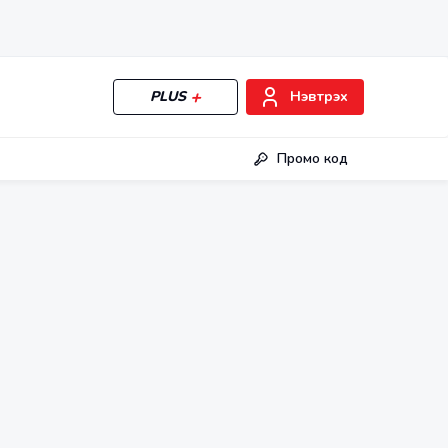
PLUS
Нэвтрэх
Промо код