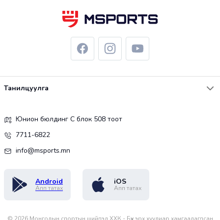
Танилцуулга
Юнион бюлдинг С блок 508 тоот
7711-6822
info@msports.mn
Android
iOS
Апп татах
Апп татах
©
2026
Монголын спортын шийдэл ХХК - Бүх эрх хуулиар хамгаалагдсан