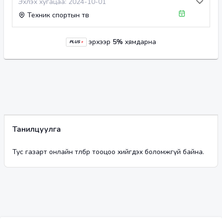
Эхлэх хугацаа:
2024-10-01
Техник спортын төв
эрхээр
5
%
хямдарна
PLUS
+
Танилцуулга
Тус газарт онлайн төлбөр тооцоо хийгдэх боломжгүй байна.