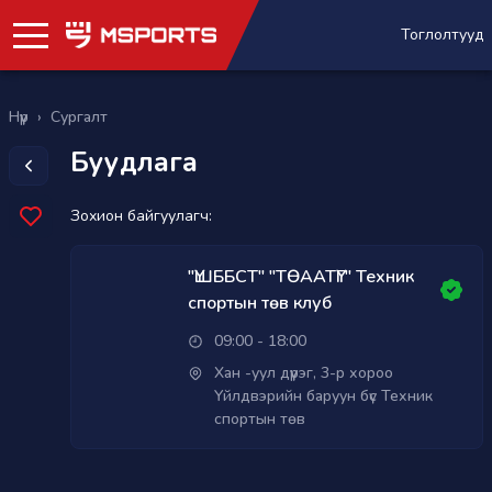
Тоглолтууд
Нүүр
›
Сургалт
Буудлага
Зохион байгуулагч:
"ҮШББСТ" "ТӨААТҮГ" Техник
спортын төв клуб
09:00 - 18:00
Хан -уул дүүрэг, 3-р хороо
Үйлдвэрийн баруун бүс Техник
спортын төв