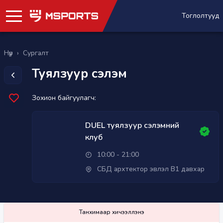
Тоглолтууд
Нүүр
›
Сургалт
Туялзуур сэлэм
Зохион байгуулагч:
DUEL туялзуур сэлэмний
клуб
10:00 - 21:00
СБД архтектор эвлэл В1 давхар
Танхимаар хичээллэнэ