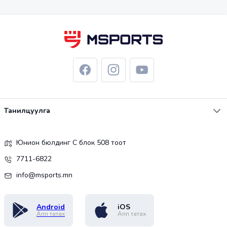
Танилцуулга
Юнион бюлдинг С блок 508 тоот
7711-6822
info@msports.mn
Android
iOS
Апп татах
Апп татах