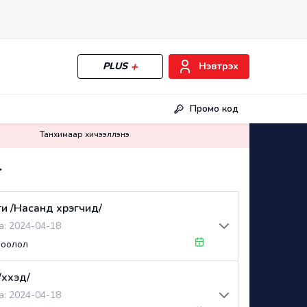
PLUS
Нэвтрэх
Промо код
Танхимаар хичээллэнэ
₮
и /Насанд хүрэгчид/
а:
2024-04-18
роолол
хүүхэд/
а:
2024-04-18