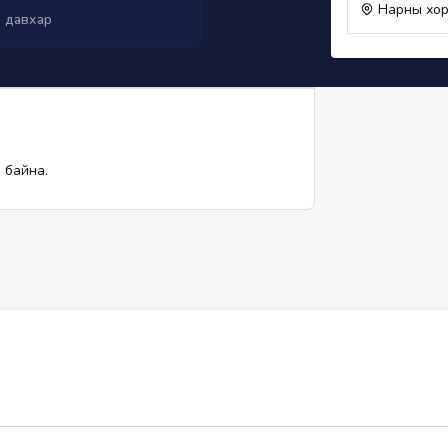
Нарны хо
3 давхар
 байна.