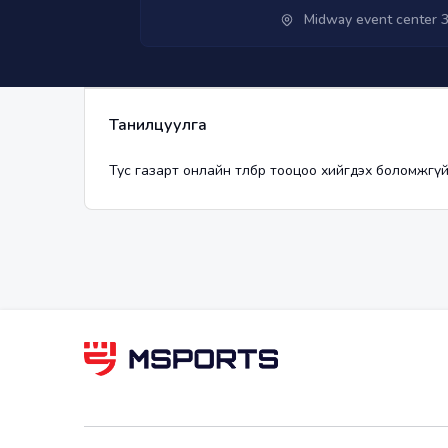
Midway event center 
Танилцуулга
Тус газарт онлайн төлбөр тооцоо хийгдэх боломжгүй