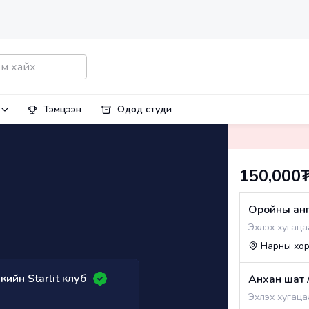
Тэмцээн
Одод студи
150,000
Оройны анг
Эхлэх хугаца
Нарны хо
ийн Starlit клуб
Анхан шат /
Эхлэх хугаца