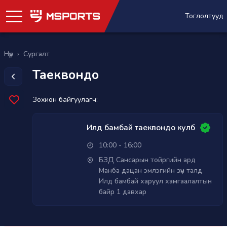
Тоглолтууд
Нүүр
›
Сургалт
Таеквондо
Зохион байгуулагч:
Илд бамбай таеквондо кулб
10:00 - 16:00
БЗД Сансарын тойргийн ард
Манба дацан эмлэгийн зүүн талд
Илд бамбай харуул хамгаалалтын
байр 1 давхар