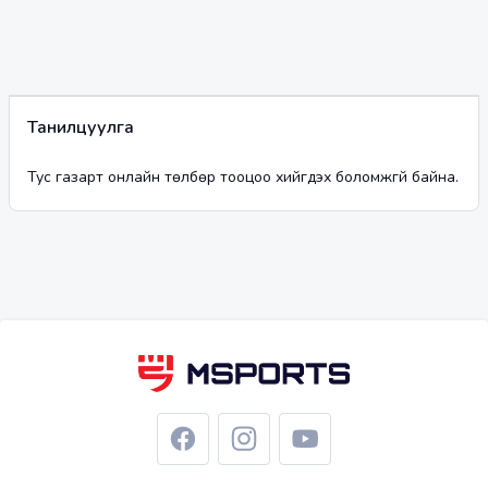
Танилцуулга
Тус газарт онлайн төлбөр тооцоо хийгдэх боломжгүй байна.