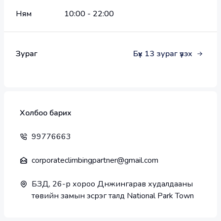
Ням
10:00
-
22:00
Зураг
Бүх
13
зураг үзэх
Холбоо барих
99776663
corporateclimbingpartner@gmail.com
БЗД, 26-р хороо Дүнжингарав худалдааны
төвийн замын эсрэг талд National Park Town