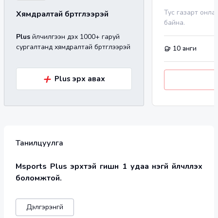
Тус газарт онла
Хямдралтай бүртгүүлээрэй
байна.
Plus
үйлчилгээн дэх 1000+ гаруй
сургалтанд хямдралтай бүртгүүлээрэй
10
анги
+
Plus эрх авах
Танилцуулга
Msports Plus эрхтэй гишүүн 1 удаа үнэгүй үйлчлүүлэх 
боломжтой. 
Дэлгэрэнгүй
   CLIMB PARTNER
 нь хананд авиралтын бүх 