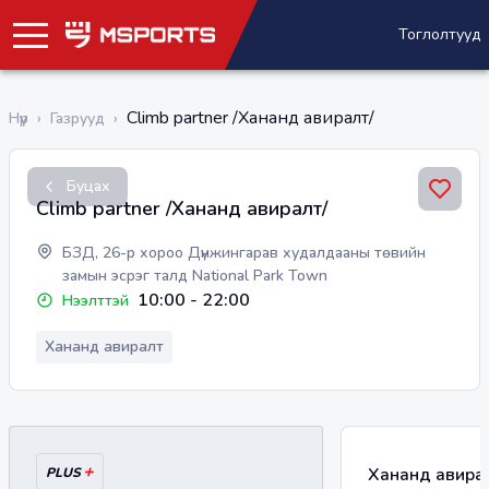
Тоглолтууд
Climb partner /Хананд авиралт/
Нүүр
›
Газрууд
›
Буцах
Climb partner /Хананд авиралт/
БЗД, 26-р хороо Дүнжингарав худалдааны төвийн
замын эсрэг талд National Park Town
10:00
-
22:00
Нээлттэй
Хананд авиралт
+
Хананд авира
PLUS