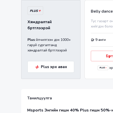
+
Belly dance
PLUS
Тус газарт о
Хямдралтай
хийгдэх боло
бүртгүүлээрэй
Plus
үйлчилгээн дэх 1000+
9
анги
гаруй сургалтанд
хямдралтай бүртгүүлээрэй
Бүрт
+
Plus эрх авах
эр
PLUS
+
Танилцуулга
Msports Энгийн гишүүн 40% Plus гишүүн 50%-и