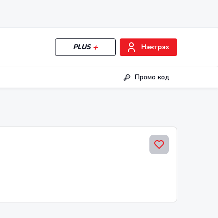
PLUS
Нэвтрэх
Промо код