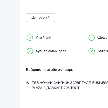
Дэлгэрэнгүй
Soko’s belly dance нь 2022 оны 2 сарын 16с
албан ёсны Belly Dance клуб юм.
Үнэгүй wifi
Шүршүүр
Хувцас солих өрөө
Авто 
Bellydance бүжгийг анхнаасаа зөв сурч, хич
Байршил, цагийн хуваарь
ТӨВ НОМЫН САНГИЙН ЭСРЭГ ТАЛД BUSINES
Гэдэсний гүрвэлзэх хөдөлгөөн сайжир
PLAZA 2 ДАВХАРТ 208 ТООТ
Бэлхүүс хэсгээрээ тойрог эрчимтэй хасн
Тааз хэсгээрээ тойрог нэмнэ -Хуян ар