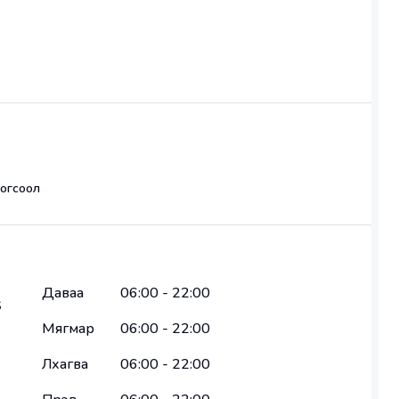
 эхлэн тасралтгүй үйл ажиллагаагаа явуулж байгаа 
зогсоол
ээллэснээр: 
Даваа
06:00
-
22:00
S
на
Мягмар
06:00
-
22:00
а
Лхагва
06:00
-
22:00
илна