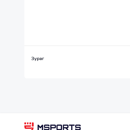
Гарын булчингийн илүү мах(авгай мах) 
Нуруу гэдгэр, мөр цэх болно
Стресс арилна
Өөртөө улам итгэлтэй болж
Зураг