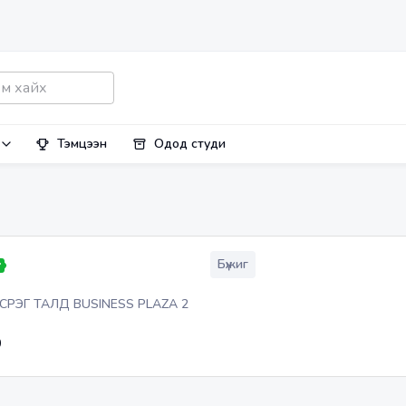
Тэмцээн
Одод студи
Бүжиг
РЭГ ТАЛД BUSINESS PLAZA 2
0