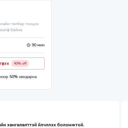
нлайн төлбөр тооцоо
мжгүй байна.
90 мин
гүүлэх
40
% off
хээр
50
%
хямдарна
йн хөнгөлөлттэй үйлчлүүлэх боломжтой. 