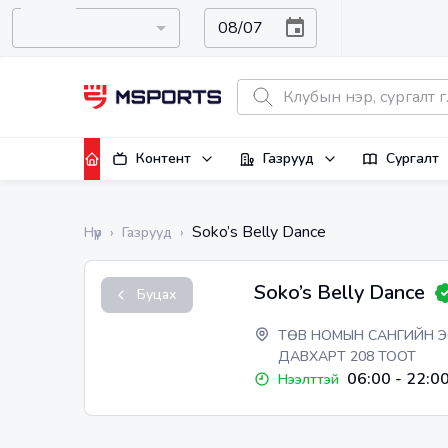
Контент
Газрууд
Сургалт
Soko’s Belly Dance
Нүүр
›
Газрууд
›
Soko’s Belly Dance
Буцах
ТӨВ НОМЫН САНГИЙН ЭС
ДАВХАРТ 208 ТООТ
06:00
-
22:0
Нээлттэй