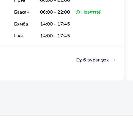
Пүрэв
06:00
-
22:00
арилна
Баасан
06:00
-
22:00
Нээлттэй
Бямба
14:00
-
17:45
Ням
14:00
-
17:45
Бүх
6
зураг үзэх