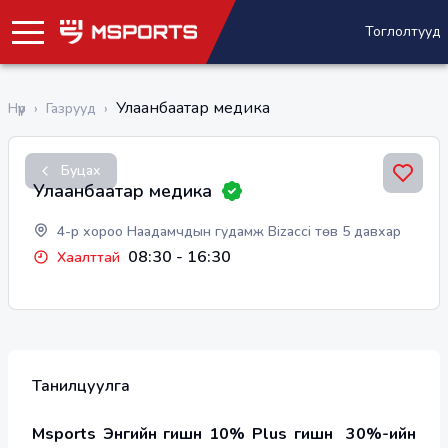
Тоглолтууд
Улаанбаатар медика
Нүүр
›
Газрууд
›
Буцах
Улаанбаатар медика
4-р хороо Наадамчдын гудамж Bizacci төв 5 давхар
08:30
-
16:30
Хаалттай
Танилцуулга
Msports Энгийн гишүүн 10% Plus гишүүн  30%-ийн 