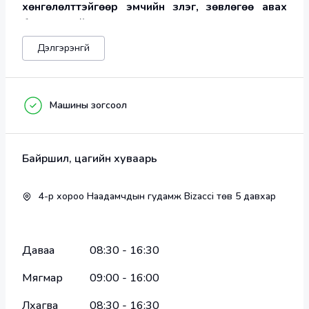
хөнгөлөлттэйгөөр эмчийн үзлэг, зөвлөгөө авах 
боломжтой.      
Дэлгэрэнгүй
Машины зогсоол
“УЛААНБААТАР МЕДИКА”
 эмнэлэг нь
✅Хөл, шагай тавхайн өвчлөл, гэмтэл, согог
✅Сэргээн засах, үзлэг, оношилгоо, эмчилгээ
Байршил, цагийн хуваарь
✅Эмэгтэйчүүдийн үзлэг, оношилгоо, эмчилгээ
✅Бүх төрлийн мэс заслын дараах хэвтэн эмчлүүлэх 
4-р хороо Наадамчдын гудамж Bizacci төв 5 давхар
тасаг
✅Урьдчилан сэргийлэх, Эрт илрүүлэгийн цогц 
үйлчилгээг орчин үеийн техник технологи 
Даваа
08:30
-
16:30
ашиглан доктор, магистр, тэргүүлэх зэргийн 
дадлага туршилгатай баг хамт олон хүн амынхаа 
Мягмар
09:00
-
16:00
эрүүл мэндийн төлөө олон улсын стандартын дагуу 
дараах эмчилгээ үйлчилгээг үзүүлж байна.
Лхагва
08:30
-
16:30