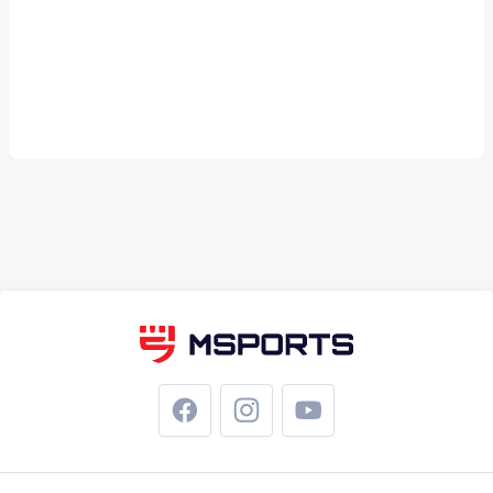
✅ Зүрх судасны эмгэг
✅ Амьсгалын замын эмгэг
✅ Хоол боловсруулах эрхтэн тогтолцооны эмгэг
✅ Шээс ялгаруулах эрхтэн тогтолцооны эмгэг
✅ Дотоод шүүрлийн булчирхайн эмгэгүүд
✅ Өдрийн болон, хэвтэн эмчлүүлэх тасаг
Мөн Алхалт, гүйлтийн БИОМЕХАНИК оношилгоо 
X/O гишгэлт, өсгий өвдөлт, тулгуур эрхтэнээс үүдэлтэй 
хүзүү, мөр хөших, нуруу бүсэлхий өвдөлт намдаж, 
урьдчилан сэргийлж чадах болно.