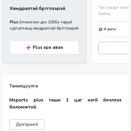
Тус газарт онла
Хямдралтай бүртгүүлээрэй
байна.
Plus
үйлчилгээн дэх 1000+ гаруй
сургалтанд хямдралтай бүртгүүлээрэй
4
анги
+
Plus эрх авах
Танилцуулга
Msports plus гишүүн 1 цаг үнэгүй үйлчлүүлэх 
боломжтой.
Дэлгэрэнгүй