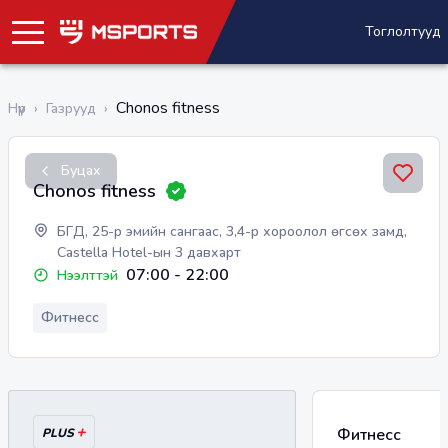
Тоглолтууд
Chonos fitness
Нүүр
›
Газрууд
›
Буцах
Chonos fitness
БГД, 25-р эмийн сангаас, 3,4-р хороолол өгсөх замд,
Castella Hotel-ын 3 давхарт
07:00
-
22:00
Нээлттэй
Фитнесс
+
Фитнесс
PLUS