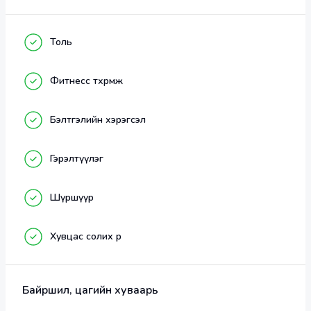
   Мэргэжлийн шинэхэн тоног төхөөрөмжүүд, тухтай 
Толь
орчин, найрсаг мэргэжлийн багш нар та бүхнийг 
хүлээж байна. 
Фитнесс төхөөрөмж
Бэлтгэлийн хэрэгсэл
Гэрэлтүүлэг
Шүршүүр
Хувцас солих өрөө
Байршил, цагийн хуваарь