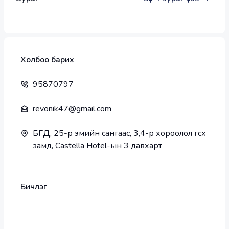
Холбоо барих
95870797
revonik47@gmail.com
БГД, 25-р эмийн сангаас, 3,4-р хороолол өгсөх
замд, Castella Hotel-ын 3 давхарт
Бичлэг