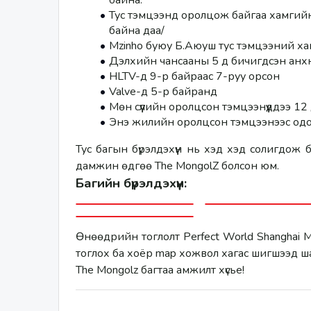
байна. 
Тус тэмцээнд оролцож байгаа хамгийн 
байна даа/
Mzinho буюу Б.Аюуш тус тэмцээний хам
Дэлхийн чансааны 5 д бичигдсэн анхн
HLTV-д 9-р байраас 7-руу орсон 
Valve-д 5-р байранд
Мөн сүүлийн оролцсон тэмцээнүүддээ 1
Энэ жилийн оролцсон тэмцээнээс одо
Тус багын бүрэлдэхүүн нь хэд хэд солигдож 
дамжин өдгөө The MongolZ болсон юм. 
Багийн бүрэлдэхүүн: 
Өнөөдрийн тоглолт Perfect World Shanghai
тоглох ба хоёр map хожвол хагас шигшээд ш
The Mongolz багтаа амжилт хүсье!