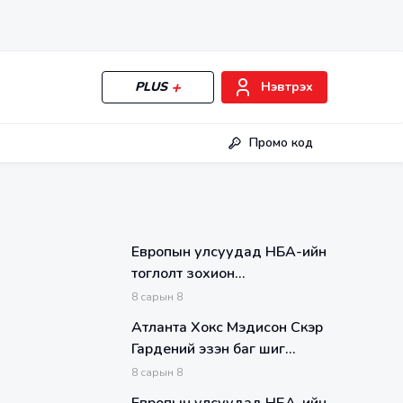
PLUS
Нэвтрэх
Промо код
Европын улсуудад НБА-ийн
тоглолт зохион
байгуулагдах талаар
8
сарын
8
ярилцаад эхэлж
Атланта Хокс Мэдисон Скүэр
Гардений эзэн баг шиг
тоглолоо
8
сарын
8