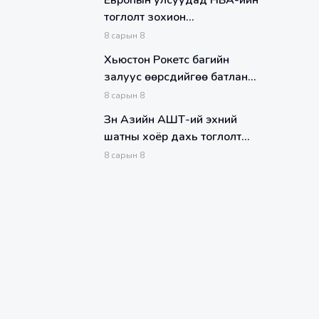
Европын улсуудад НБА-ийн
тоглолт зохион
байгуулагдах талаар
8
сарын
8
ярилцаж эхэлж ээ
Хьюстон Рокетс багийн
залуус өөрсдийгөө батлан
харуулах цаг нь ирлээ...
8
сарын
8
Зүүн Азийн АШТ-ий эхний
шатны хоёр дахь тоглолт
өнөөдөр Хятадын Тайваны
8
сарын
8
шигшээ багийн эсрэг
өрсөлдөнө