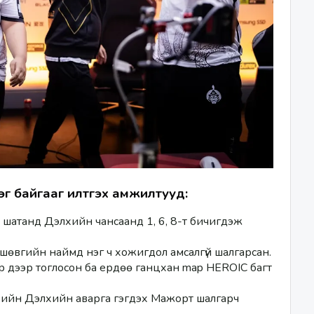
г байгааг илтгэх амжилтууд: 
 шатанд Дэлхийн чансаанд 1, 6, 8-т бичигдэж 
Тэд эхний шат болон хасагдах шатанд шөвгийн наймд нэг ч хожигдол амсалгүй шалгарсан. 
p дээр тоглосон ба ердөө ганцхан map HEROIC багт 
-ийн Дэлхийн аварга гэгдэх Мажорт шалгарч 