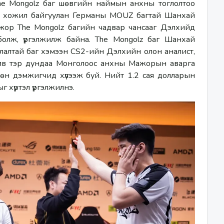
e Mongolz баг шөвгийн наймын анхны тоглолтоо 
н хожил байгуулан Германы MOUZ багтай Шанхай 
ор The Mongolz багийн чадвар чансааг Дэлхийд 
 болж, үргэлжилж байна. The Mongolz баг Шанхай 
алтай баг хэмээн СS2-ийн Дэлхийн олон аналист, 
ив тэр дундаа Монголоос анхны Мажорын аварга 
н дэмжигчид хүлээж буй. Нийт 1.2 сая долларын 
 хүртэл үргэлжилнэ. 