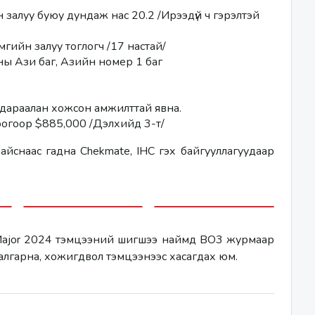
залуу буюу дундаж нас 20.2 /Ирээдүй ч гэрэлтэй 
гийн залуу тоглогч /17 настай/
ы Ази баг, Азийн номер 1 баг
2 дараалан хожсон амжилттай явна. 
огоор $885,000 /Дэлхийд 3-т/
байснаас гадна Chekmate, IHC гэх байгууллагуудаар 
 Major 2024 тэмцээний шигшээ наймд BO3 журмаар 
алгарна, хожигдвол тэмцээнээс хасагдах юм. 