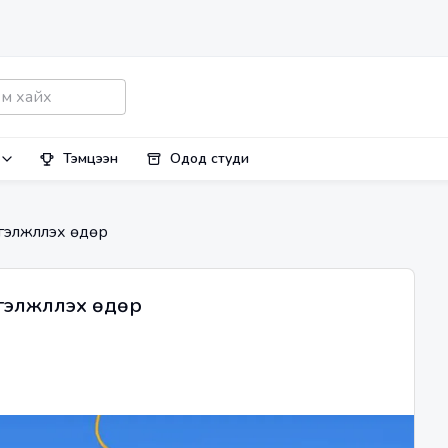
Тэмцээн
Одод студи
гэлжлүүлэх өдөр
элжлүүлэх өдөр