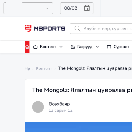
Контент
Газрууд
Сургалт
The Mongolz: Ялалтын цувралаа үр
Нүүр
›
Контент
›
The Mongolz: Ялалтын цувралаа үрг
Өсөхбаяр
12 сарын 12