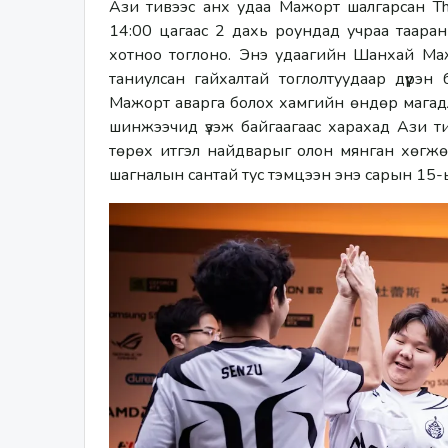
Ази тивээс анх удаа Мажорт шалгарсан Th
14:00 цагаас 2 дахь роундад учраа таара
хотноо тоглоно. Энэ удаагийн Шанхай Маж
таниулсан гайхалтай тоглолтуудаар дүүрэн
Мажорт аварга болох хамгийн өндөр магадл
шинжээчид үзэж байгаагаас харахад Ази т
төрөх итгэл найдварыг олон мянган хөгжөө
шагналын сантай тус тэмцээн энэ сарын 15-ыг