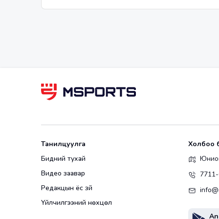
Танилцуулга
Холбоо 
Бидний тухай
Юнион
Видео заавар
7711-
Редакцын ёс зүй
info@
Үйлчилгээний нөхцөл
An