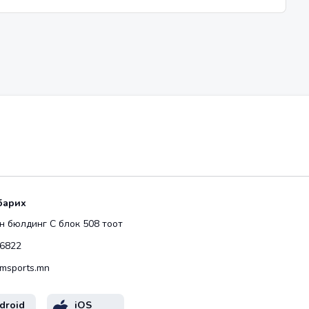
барих
 бюлдинг С блок 508 тоот
6822
msports.mn
droid
iOS