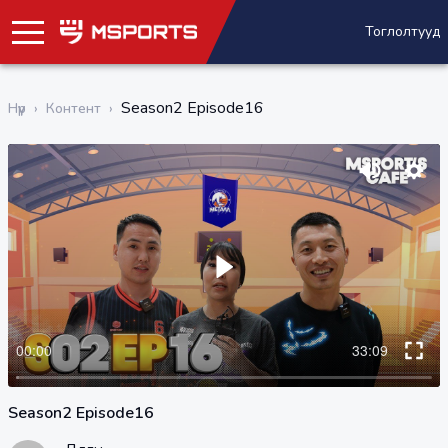
Тоглолтууд
Season2 Episode16
Нүүр
›
Контент
›
Season2 Episode16