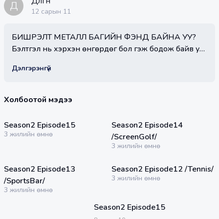
Дөлгөөн
Д
12 сарын 11
БИШРЭЛТ МЕТАЛЛ БАГИЙН ФЭНҮҮД БАЙНА УУ?
Бэлтгэл нь хэрхэн өнгөрдөг бол гэж бодож байв уу?
Бид М'Спортс кафе булангаар Бишрэлт металл
Дэлгэрэнгүй
багийн бэлтгэлд оролцож үзлээ. Серби
дасгалжуулагчаар удирдуулах болсон тус багийн
бэлтгэлтэй танилцана уу.
Холбоотой мэдээ
29:30 мин
34:16 мин
Season2 Episode15
Season2 Episode14
3 жилийн өмнө
/ScreenGolf/
3 жилийн өмнө
26:11 мин
28:47 мин
Season2 Episode13
Season2 Episode12 /Tennis/
3 жилийн өмнө
/SportsBar/
3 жилийн өмнө
Season2 Episode15