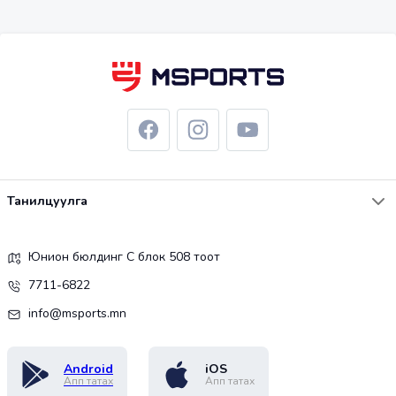
Танилцуулга
Юнион бюлдинг С блок 508 тоот
7711-6822
info@msports.mn
Android
iOS
Апп татах
Апп татах