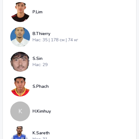
P.Lim
B.Thierry
Нас: 35 | 178 см | 74 кг
S.Sin
Нас: 29
S.Phach
K
H.Kimhuy
K.Sareth