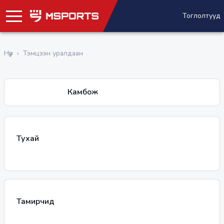
Тоглолтууд
Нүүр
›
Тэмцээн уралдаан
Камбож
Тухай
Тамирчид