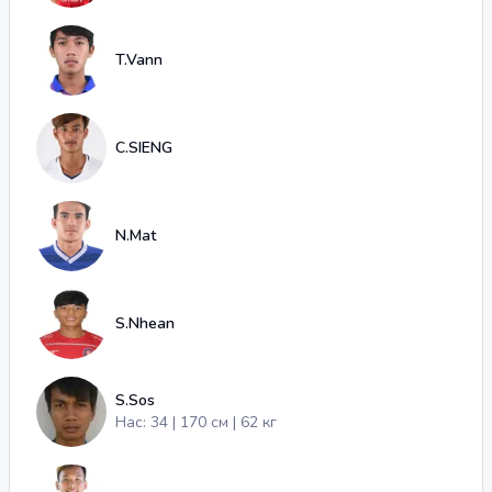
T.Vann
C.SIENG
N.Mat
S.Nhean
S.Sos
Нас: 34 | 170 см | 62 кг