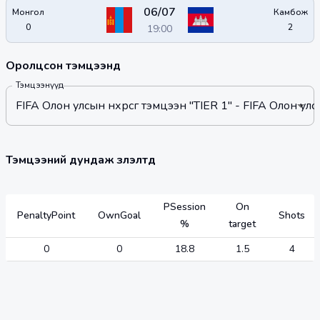
06/07
Монгол
Камбож
0
2
19:00
Оролцсон тэмцээнүүд
Тэмцээнүүд
FIFA Олон улсын нөхөрсөг тэмцээн "TIER 1" - FIFA Олон улсы
Тэмцээний дундаж үзүүлэлтүүд
PSession
On
PenaltyPoint
OwnGoal
Shots
%
target
0
0
18.8
1.5
4