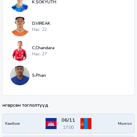
K.SOKYUTH
D.VIREAK
Нас: 22
C.Chandara
Нас: 27
S.Phan
Өнгөрсөн тоглолтууд
06/11
Камбож
Монгол
17:00