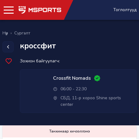
Тоглолтууд
Нүүр
›
Сургалт
кроссфит
Зохион байгуулагч:
Crossfit Nomads
06:00 - 22:30
СБД, 11-р хороо Shine sports
center
Танхимаар хичээллэнэ