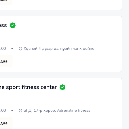
ess
2:00
Хүнсний 4 дүгээр дэлгүүрийн чанх хойно
удаа
e sport fitness center
1:00
БГД, 17-р хороо, Adrenaline fitness
удаа