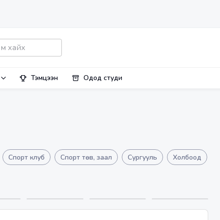
Тэмцээн
Одод студи
Спорт клуб
Спорт төв, заал
Сургууль
Холбоод