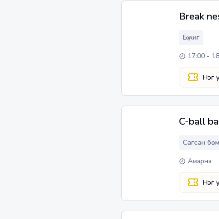
Break ne
Бүжиг
17:00 - 1
Нэг 
C-ball b
Сагсан бө
Амарна
Нэг 