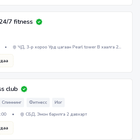
24/7 fitness
ЧД, 3-р хороо Урд цагаан Pearl tower B хаалга 2
давхар
удаа
ss club
Спиннинг
Фитнесс
Иог
2:00
СБД, Эмон барилга 2 давхарт
удаа