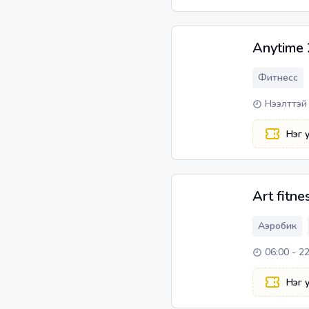
Anytime 
Фитнесс
Нээлттэй
Нэг 
Art fitne
Аэробик
06:00 - 2
Нэг 