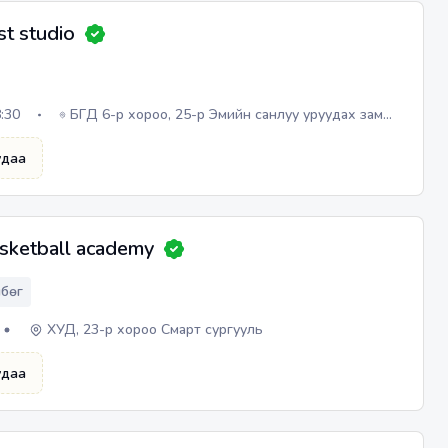
st studio
8:30
БГД 6-р хороо, 25-р Эмийн санлуу уруудах зам
дагуу Gem mall худалдааны төвийн 4 давхарт
удаа
asketball academy
мбөг
ХУД, 23-р хороо Смарт сургууль
удаа