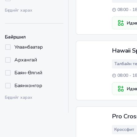
08:00 - 1
Бүгдийг харах
Идэ
Байршил
Улаанбаатар
Hawaii S
Архангай
Талбайн т
Баян-Өлгий
08:00 - 1
Баянхонгор
Идэ
Бүгдийг харах
Pro Cros
Кроссфит