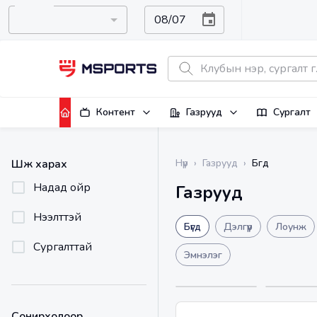
Контент
Газрууд
Сургалт
Бүгд
Шүүж харах
Нүүр
›
Газрууд
›
Надад ойр
Газрууд
Нээлттэй
Бүгд
Дэлгүүр
Лоунж
Сургалттай
Эмнэлэг
Сонирхолоор