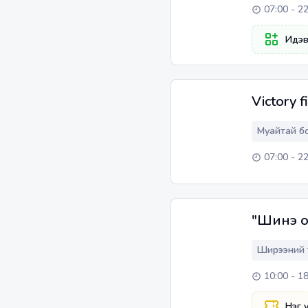
07:00 - 2
Идэ
Victory f
Муайтай б
07:00 - 2
"Шинэ о
Ширээний 
10:00 - 1
Нэг 