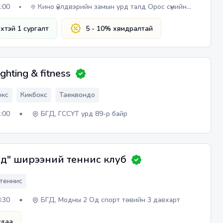
2:00
Кино үйлдвэрийн замын урд талд Орос сүмийн
хашаанд байрладаг
вхтэй
1
сургалт
5 - 10
% хямдралтай
ighting & fitness
окс
Кикбокс
Таеквондо
2:00
БГД, ГССҮТ урд 89-р байр
д" ширээний теннис клуб
теннис
8:30
БГД, Модны 2 Од спорт төвийн 3 давхарт
удаа