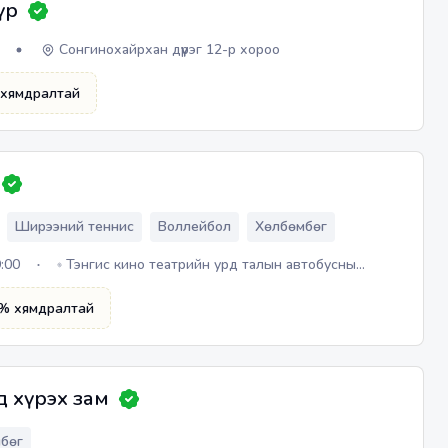
үр
Сонгинохайрхан дүүрэг 12-р хороо
хямдралтай
Ширээний теннис
Воллейбол
Хөлбөмбөг
9:00
Тэнгис кино театрийн урд талын автобусны
буудлаас баруун 300м яваад Шуурхай зар байрны
яг ард талд Олимпус спорт барааны дэлгүүр
% хямдралтай
 хүрэх зам
мбөг