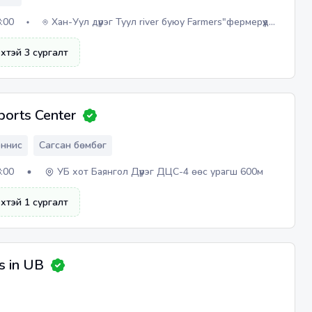
8:00
Хан-Уул дүүрэг Туул river буюу Farmers"фермерүүд
зах"тай байрны спорт заал
вхтэй
3
сургалт
ports Center
еннис
Сагсан бөмбөг
8:00
УБ хот Баянгол Дүүрэг ДЦС-4 өөс урагш 600м
вхтэй
1
сургалт
s in UB