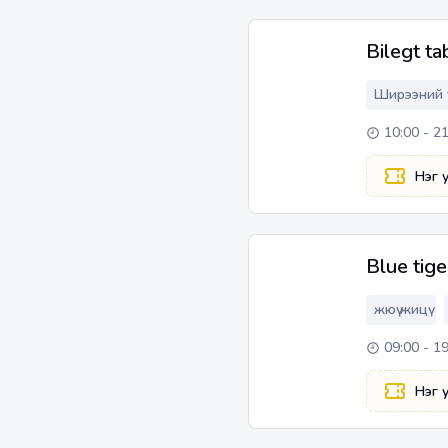
Bilegt ta
Ширээний 
10:00 - 2
Нэг 
Blue tige
жюү жицү
09:00 - 1
Нэг 