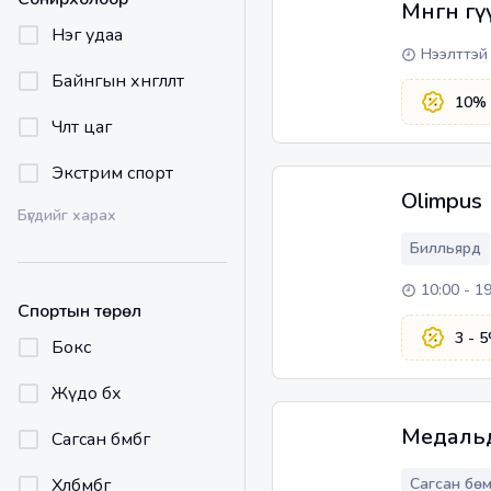
Мөнгөн гү
Нэг удаа
Нээлттэй
Байнгын хөнгөлөлт
10
% 
Чөлөөт цаг
Экстрим спорт
Olimpus
Бүгдийг харах
Билльярд
10:00 - 1
Спортын төрөл
3 - 5
Бокс
Жүдо бөх
Медальд
Сагсан бөмбөг
Хөлбөмбөг
Сагсан бө