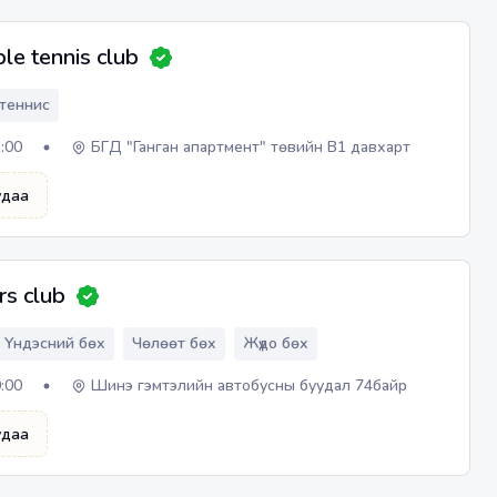
ble tennis club
теннис
1:00
БГД "Ганган апартмент" төвийн В1 давхарт
удаа
rs club
Үндэсний бөх
Чөлөөт бөх
Жүдо бөх
9:00
Шинэ гэмтэлийн автобусны буудал 74байр
удаа