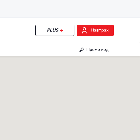
PLUS
Нэвтрэх
Промо код