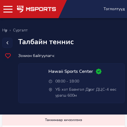
Тоглолтууд
Нүүр
›
Сургалт
Талбайн теннис
Зохион байгуулагч:
Hawaii Sports Center
08:00 - 18:00
УБ хот Баянгол Дүүрэг ДЦС-4 өөс
урагш 600м
Танхимаар хичээллэнэ