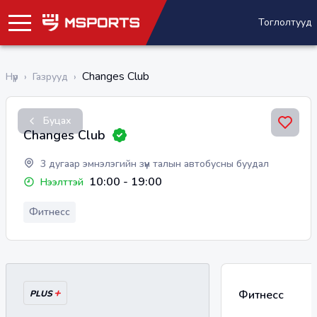
Тоглолтууд
Changes Club
Нүүр
›
Газрууд
›
Буцах
Changes Club
3 дугаар эмнэлэгийн зүүн талын автобусны буудал
10:00
-
19:00
Нээлттэй
Фитнесс
+
Фитнесс
PLUS