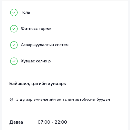
  Changes fitness клуб нь 12 жил үйл ажиллагаа 
Толь
явуулах хугацаанд өөрийгөө өөрчилж чадсан та 
бүхнээр бид үргэлж бахархдаг.  Бид энэ ковидыг 
Фитнесс төхөөрөмж
эрүүл хоололт, идэвхтэй дасгал хөдөлгөөнөөр давж 
чадна. Манай хамт олон таныг эрүүл амьдралын хэв 
Агааржуулалтын систем
маяг, эрч хүчээр дүүрэн байх зорилгод тань туслахад 
үргэлж бэлэн. Хэрвээ танд эрүүл зөв хооллолт, 
cпортын нэмэлт бүтээгдэхүүний зөв хэрэглээ ба 
Хувцас солих өрөө
сонголт, булчингийн өв тэгш хөгжилтэй холбоотой 
асуултууд байвал манай клубт хандаарай. 10 гаруй 
жилийн туршлагатай мэргэжлийн баг хамт олон 
Байршил, цагийн хуваарь
танд шинжлэх ухаанаар батлагдсан, Монгол хүний 
биеийн хэлбэр, хоол тэжээлийн онцлогт тохирсон 
3 дугаар эмнэлэгийн зүүн талын автобусны буудал
цогц зөвлөгөө өгөх болно.
Даваа
07:00
-
22:00