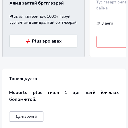
Тус газарт онла
Хямдралтай бүртгүүлээрэй
байна.
Plus
үйлчилгээн дэх 1000+ гаруй
сургалтанд хямдралтай бүртгүүлээрэй
3
анги
+
Plus эрх авах
Танилцуулга
Msports plus гишүүн 1 цаг үнэгүй үйлчлүүлэх 
боломжтой.
Дэлгэрэнгүй