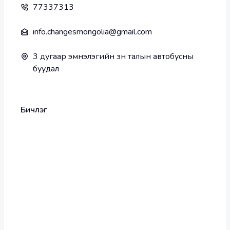
77337313
info.changesmongolia@gmail.com
3 дугаар эмнэлэгийн зүүн талын автобусны
буудал
Бичлэг