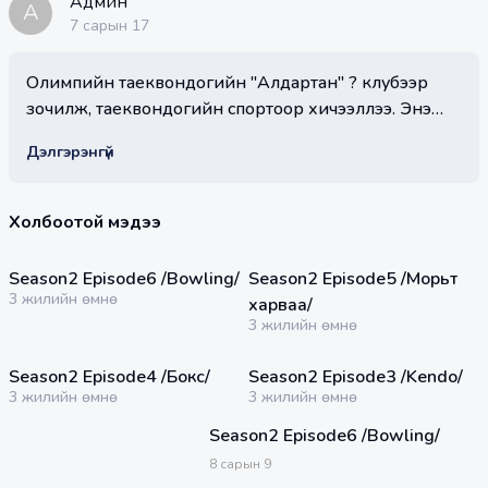
Админ
А
7 сарын 17
Олимпийн таеквондогийн "Алдартан" ? клубээр
зочилж, таеквондогийн спортоор хичээллээ. Энэ
удаагийн зочноор Шаравжамцын хүү Мөнхийн-Од
Дэлгэрэнгүй
болон түүний хамаатан Мөнхжаргал нар оролцлоо.
Холбоотой мэдээ
24:59 мин
30:09 мин
Season2 Episode6 /Bowling/
Season2 Episode5 /Морьт
3 жилийн өмнө
харваа/
3 жилийн өмнө
32:45 мин
31:34 мин
Season2 Episode4 /Бокс/
Season2 Episode3 /Kendo/
3 жилийн өмнө
3 жилийн өмнө
Season2 Episode6 /Bowling/
8
сарын
9