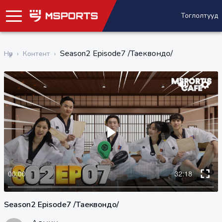
Тоглолтууд
Season2 Episode7 /Таеквондо/
Нүүр
›
Контент
›
Season2 Episode7 /Таеквондо/