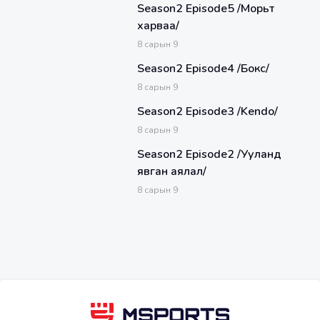
Season2 Episode5 /Морьт
харваа/
8
сарын
9
Season2 Episode4 /Бокс/
8
сарын
9
Season2 Episode3 /Kendo/
8
сарын
9
Season2 Episode2 /Ууланд
явган аялал/
8
сарын
9