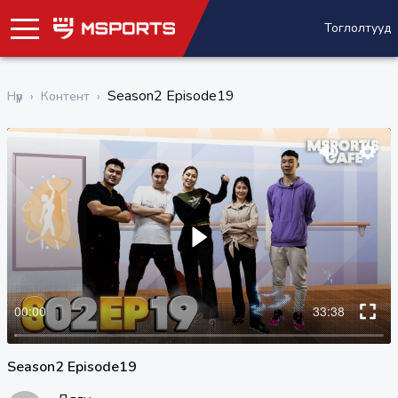
Тоглолтууд
Season2 Episode19
Нүүр
›
Контент
›
Season2 Episode19