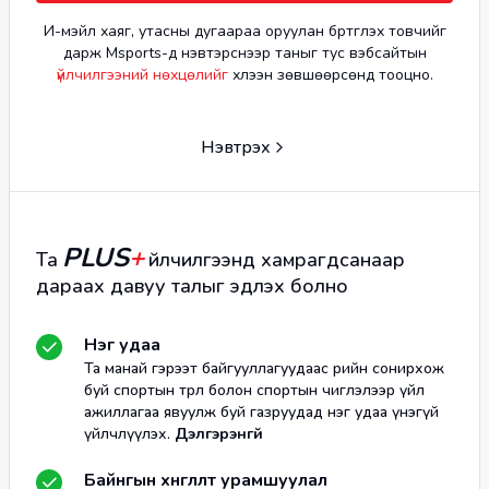
И-мэйл хаяг, утасны дугаараа оруулан бүртгүүлэх товчийг
дарж Msports-д нэвтэрснээр таныг тус вэбсайтын
үйлчилгээний нөхцөлийг
хүлээн зөвшөөрсөнд тооцно.
Нэвтрэх
PLUS
+
Та
үйлчилгээнд хамрагдсанаар
дараах давуу талыг эдлэх болно
Нэг удаа
Та манай гэрээт байгууллагуудаас өөрийн сонирхож
буй спортын төрөл болон спортын чиглэлээр үйл
ажиллагаа явуулж буй газруудад нэг удаа үнэгүй
үйлчлүүлэх.
Дэлгэрэнгүй
Байнгын хөнгөлөлт урамшуулал