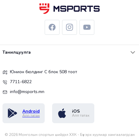
Танилцуулга
Юнион бюлдинг С блок 508 тоот
7711-6822
info@msports.mn
Android
iOS
Апп татах
Апп татах
©
2026
Монголын спортын шийдэл ХХК - Бүх эрх хуулиар хамгаалагдсан