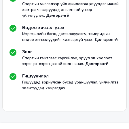
Спортын чиглэлээр үйл ажиллагаа явуулдаг манай
хамтрагч газруудад хөнгөлөлттэй үнээр
үйлчлүүлэх.
Дэлгэрэнгүй
Видео хичээл үзэх
Мэргэжлийн багш, дасгалжуулагч, тамирчдын
видео хичээлүүдийг хязгааргүй үзэх.
Дэлгэрэнгүй
Зөвлөгөө
Спортын гэмтлээс сэргийлэх, эрүүл зөв хоололт
зэрэг өөрт хэрэгцээтэй зөвлөгөөг авах.
Дэлгэрэнгүй
Гишүүнчлэл
Гишүүдэд зориулсан бусад урамшуулал, үйлчилгээ,
эвентүүдэд хамрагдах