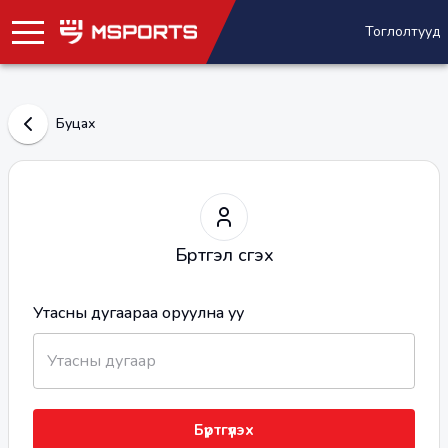
Тоглолтууд
Буцах
Бүртгэл үүсгэх
Утасны дугаараа оруулна уу
Бүртгүүлэх