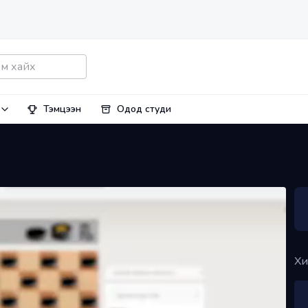
Тэмцээн
Одод студи
Хи
+
PLUS
Д.Баттулга