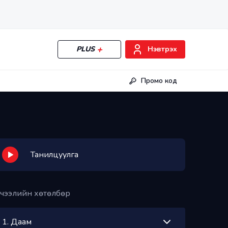
PLUS
Нэвтрэх
Промо код
Танилцуулга
чээлийн хөтөлбөр
1
.
Даам