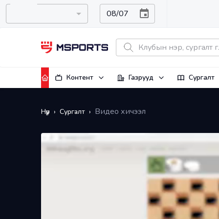
Контент
Газрууд
Сургалт
Видео хичээл
Нүүр
›
Сургалт
›
Буцах