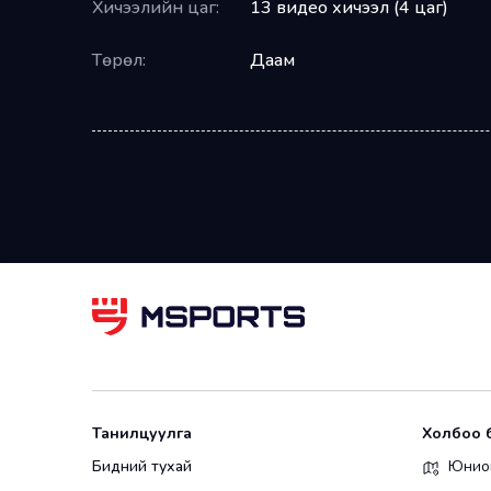
Хичээлийн цаг:
13 видео хичээл (4 цаг)
Төрөл:
Даам
Танилцуулга
Холбоо 
Бидний тухай
Юнион