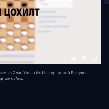
Даам
Танилцуулга
Яг одоо үзэх
Plus+
үйлчилгээнд нэгдээд бүх видео
хичээлүүдийг үзэх боломжтой
даамын Олон Улсын Их Мастер цолтой Баттулга
үргэж байна.