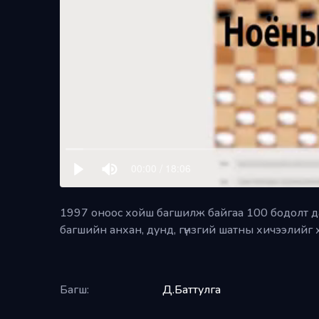
1997 оноос хойш багшилж байгаа 100 бодолт 
багшийн анхан, дунд, гүнзгий шатны хичээлийг х
Багш:
Д.Баттулга